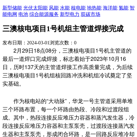
新型储能
光伏太阳能
风能
水能
核电能
地热能
海洋能
氢能
智
能电网
电池
综合能源服务
新型电力
双碳市场
三澳核电项目1号机组主管道焊接完成
发布日期：2024-03-01
浏览次数：
0
2月29日18点08分，三澳核电项目1号机主管道的
最后一道焊口完成焊接，标志着始于2023年10月16
日，历时137天的主管道焊接工作高质量完成，为后续
三澳核电项目1号机组核回路冲洗和机组冷试奠定了坚
实基础。
作为核电站的“大动脉”，华龙一号主管道采用单堆
三个环路布置，每一个环路由热段、冷段和过渡段组
成。其中，热段连接反应堆压力容器和蒸汽发生器，冷
段连接反应堆压力容器和主泵泵壳，过渡段连接蒸汽发
生器和主泵泵壳，形成闭合环路，是一回路反应堆冷却