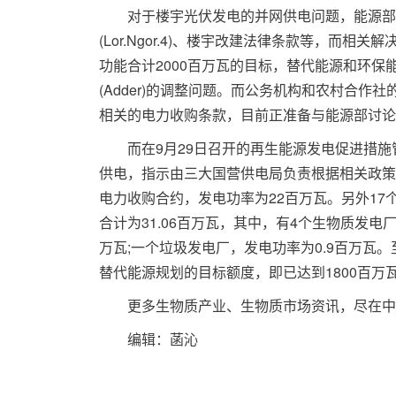
对于楼宇光伏发电的并网供电问题，能源部目
(Lor.Ngor.4)、楼宇改建法律条款等，
功能合计2000百万瓦的目标，替代能源和环
(Adder)的调整问题。而公务机构和农村合
相关的电力收购条款，目前正准备与能源部讨论
而在9月29日召开的再生能源发电促进措施管
供电，指示由三大国营供电局负责根据相关政策
电力收购合约，发电功率为22百万瓦。另外1
合计为31.06百万瓦，其中，有4个生物质发电厂，
万瓦;一个垃圾发电厂，发电功率为0.9百万瓦
替代能源规划的目标额度，即已达到1800百万
更多生物质产业、生物质市场资讯，尽在中
编辑：菡沁