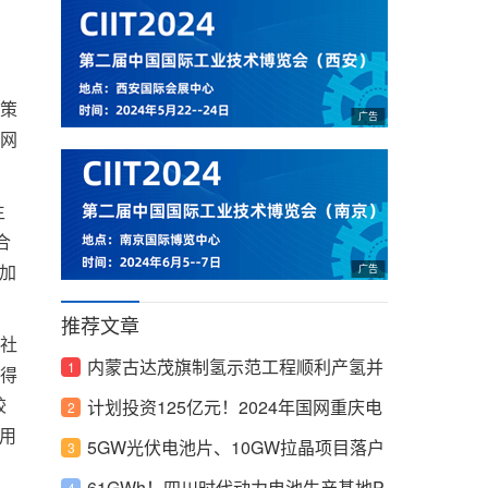
。
策
网
生
合
加
推荐文章
社
内蒙古达茂旗制氢示范工程顺利产氢并
得
较
完成充装
计划投资125亿元！2024年国网重庆电
用
力全力保障电力有序供应
5GW光伏电池片、10GW拉晶项目落户
内蒙古包头！
61GWh！四川时代动力电池生产基地P