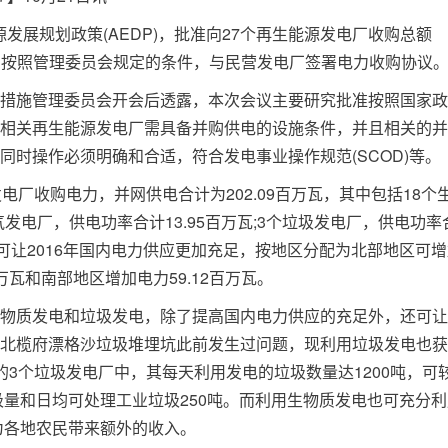
源发展规划政策(AEDP)，批准向27个再生能源发电厂收购总额
机构按照管理委员会规定的条件，与民营发电厂签署电力收购协议
施管理委员会开会后透露，本次会议主要研究批准按照国家政
相关再生能源发电厂需具备并购供电的设施条件，并且相关的并
时操作必须明确和合适，符合发电事业操作规范(SCOD)等。
收购电力，并网供电合计为202.09百万瓦，其中包括18个
气发电厂，供电功率合计13.95百万瓦;3个垃圾发电厂，供电功率
可让2016年国内电力供应更加充足，按地区分配为北部地区可增
百万瓦和南部地区增加电力59.12百万瓦。
质发电和垃圾发电，除了提高国内电力供应的充足外，还可让
北榄府漂格沙垃圾堆埋坑此前发生过问题，现利用垃圾发电也获
3个垃圾发电厂中，其每天利用发电的垃圾数量达1200吨，可
圾量和日均可处理工业垃圾250吨。而利用生物质发电也可充分利
为各地农民带来额外的收入。