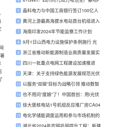
5扩建项目节能报告获批
晶科电力与中国工商银行签订100亿人
总
值
民币战略合作协议
黄河上游最高海拔水电站首台机组进入
定
投产倒计时
海南印发2024年节能监察工作计划
9月1日山西电力设施保护条例施行 光
网
伏发电设施纳入保护
浙江省推动新能源制造业高质量发展实
署
施意见出台
四川一批重点电网工程建设加速推进
率
百
天津：关于支持绿色能源发展规范光伏
了
发电产业规划用地（海）管理有关工作
以服务“双碳”目标为战略引领 推动数智
的通知
化坚强电网建设
也不用问“度娘”了！中国首创：用i光伏
掌上精灵 查中国光伏大数据
徐大堡核电站1号机组反应堆厂房CA04
模块顺利吊装就位
电化学储能调度运用和参与市场机制的
优化建议
湖北省2024年农网巩固提升工程：新建