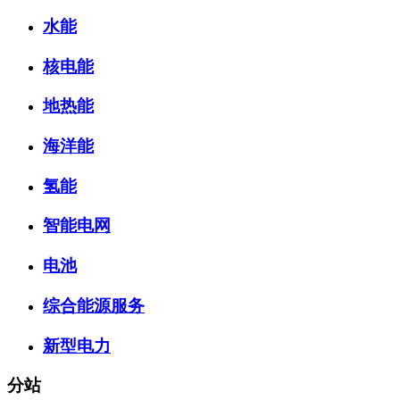
水能
核电能
地热能
海洋能
氢能
智能电网
电池
综合能源服务
新型电力
分站