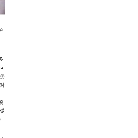
炉
，
多
可
务
对
项
暖
方