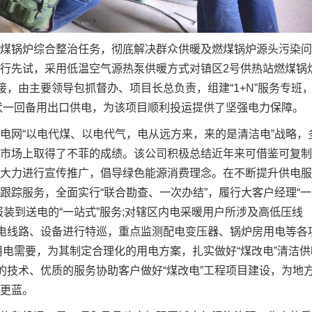
煤锅炉综合整治任务，彻底解决群众供暖及燃煤锅炉源头污染问
行先试，采用低温空气源热泵供暖方式对镇区2号供热站燃煤锅
接，由主要领导包抓督办、项目长总负责，组建“1+N”服务专班
千伏一回备用出口供电，为该项目顺利投运提供了坚强电力保障。
电网“以电代煤、以电代气，电从远方来，来的是清洁电”战略，
市场上取得了不菲的成绩。该公司积极总结近年来可借鉴可复制
大力进行宣传推广，倡导绿色能源消费理念。在不断提升供电服
跟踪服务，全面实行“联合勘查、一次办结”，履行大客户经理“一
装到送电的“一站式”服务;对辖区内电采暖用户所涉及高低压线
用电线路、设备进行特巡，重点监测配电变压器、锅炉房用电等各
用电需要，为其制定合理化的用电方案，扎实做好“煤改电”清洁供
的技术、优质的服务协助客户做好“煤改电”工程项目建设，为地
更蓝。