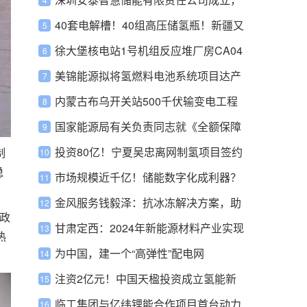
问
注册资本1000.00万元人民币
40套电解槽！40组高压储氢瓶！新疆又
一绿氢项目招标！
徐大堡核电站1号机组反应堆厂房CA04
模块顺利吊装就位
美锦能源拟将氢燃料电池系统项目达产
日期延迟2年
内蒙古布乌开关站500千伏输变电工程
变电部分开工
国家能源局有关负责同志就《全额保障
性收购可再生能源电量监管办法》答记
投资80亿！宁夏吴忠离网制氢项目签约
制
稳
者问
市场规模近千亿！储能数字化成利器？
金风服务钱毅泽：抗冰冻解决方案，助
政
力风电机组“无惧冰雪”
甘肃定西：2024年新能源材料产业实现
热
产值8亿元
为中国，建一个“高弹性”配电网
注资2亿元！中国天楹投资成立氢能新
公司
临工集团与亿纬锂能合作项目首台动力