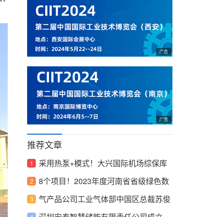
推荐文章
采用热泵+模式！大兴国际机场综保库
能源站项目获奖
8个项目！2023年度河南省省级绿色数
据中心名单公示
气产品公司工业气体部中国区总裁苏俊
雄被任命为陕西省政府国际高级经济顾
深圳安泰智慧储能有限责任公司成立，