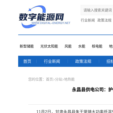
行业新闻
政策法规
新型储能
光伏太阳能
风能
水能
核电能
地
首页
行业新闻
政策法规
招
您的位置：
首页
>
分站
>
地热能
永昌县供电公司：护
11月2日，甘肃永昌县朱王堡镇大功率低