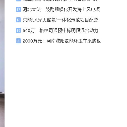
电池下线
河北立法：鼓励规模化开发海上风电项
目
京能“风光火储氢”一体化示范项目配套
加氢站投运
540万！格林司通预中标明恒混合动力
电池产线项目扩产改造采购项目
2090万元！河南濮阳氢能环卫车采购租
赁项目中标结果公示