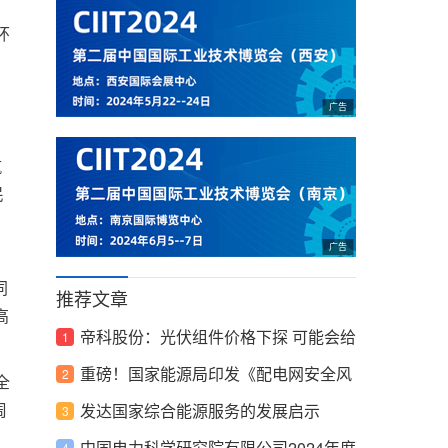
环
航
民
同
推荐文章
高
帝科股份：光伏组件价格下探 可能会给
公司产品售价带来不利影响
重磅！国家能源局印发《配电网安全风
全
周
险管控重点行动工作方案》
发达国家综合能源服务的发展启示
中国电力科学研究院有限公司2024年度