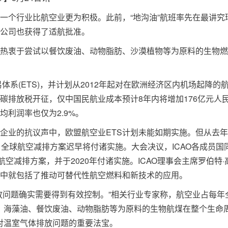
个行业比航空业更为积极。此前，“地沟油”航班率先在最讲究
公司也获得了适航批准。
衷于尝试以餐饮废油、动物脂肪、沙漠植物等为原料的生物燃
系(ETS)，并计划从2012年起对在欧洲经济区内机场起降的
碳排放税开征，仅中国民航业成本预计8年内将增加176亿元人
利润率也仅为2.9%。
业的抗议声中，欧盟航空业ETS计划未能如期实施。但从去年
看，全球航空减排方案迟早将付诸实施。大会决议，ICAO各成员国
球航空减排方案，并于2020年付诸实施。ICAO理事会主席罗伯特·
中就包括了推动可替代性航空燃料和新技术的应用。
问题确实需要得到有效控制。”相关行业专家称，航空业占每年
、海藻油、餐饮废油、动物脂肪等为原料的生物航煤在整个生命
应对温室气体排放问题的重要法宝。