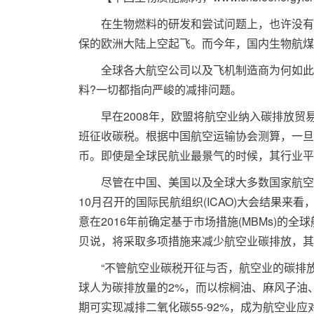
在生物燃料的研发和尝试问题上，也许没有一
保的欧洲大陆上空起飞。而今年，国内生物航煤
全球各大航空公司以及飞机制造商为何如此热
料?一切都指向严峻的减排问题。
早在2008年，欧盟将航空业纳入碳排放贸易体
班征收碳税。根据中国航空运输协会测算，一旦
币。即使是全球民航业最景气的时候，其行业平均
尽管在中国、美国以及全球大多数国家航空企
10月召开的国际民航组织(ICAO)大会结果来
意在2016年前确定基于市场措施(MBMs)的全
贝说，将采取多项措施来减少航空业碳排放，其
“不管航空业碳税开征与否，航空业的碳排放
球人为碳排放量的2%，而以棕榈油、麻风子油
期可实现减排二氧化碳55-92%，成为航空业