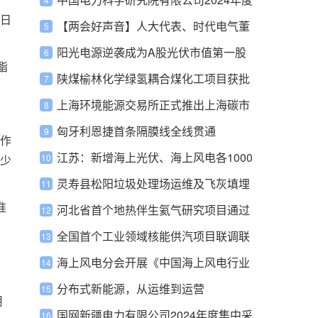
日
集中采购批次安排
【两会好声音】人大代表、时代电气董
事长李东林：加快完善新型储能行业标
阳光电源逆袭成为A股光伏市值第一股
酯
准体系与监管机制
陕煤榆林化学绿氢耦合煤化工项目获批
上海环境能源交易所正式推出上海碳市
场回购交易业务
匈牙利恩捷首条隔膜线全线贯通
作
江苏：新增海上光伏、海上风电各1000
少
万千瓦以上，解读《江苏沿海地区新型
灵寿县松阳垃圾处理场运维及飞灰填埋
准
电力系统实施方案（2023-2027年)》
特许经营项目招标
河北省首个地热伴生氦气研究项目通过
评审
全国首个工业领域核能供汽项目联调联
加
试
海上风电分会开展《中国海上风电行业
发展报告（2023）》编撰征集工作
分布式新能源，从运维到运营
用
国网新疆电力有限公司2024年度集中采