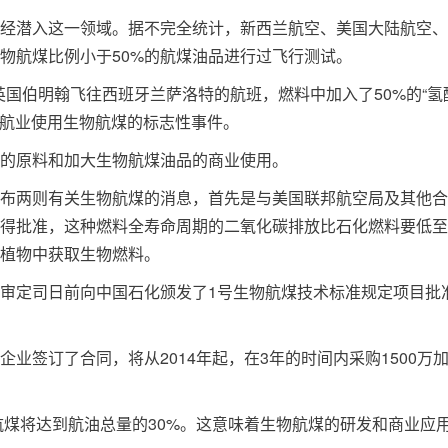
潜入这一领域。据不完全统计，新西兰航空、美国大陆航空、
物航煤比例小于50%的航煤油品进行过飞行测试。
英国伯明翰飞往西班牙兰萨洛特的航班，燃料中加入了50%的“氢
民航业使用生物航煤的标志性事件。
的原料和加大生物航煤油品的商业使用。
两则有关生物航煤的消息，首先是与美国联邦航空局及其他合
得批准，这种燃料全寿命周期的二氧化碳排放比石化燃料要低至
漠植物中获取生物燃料。
定司日前向中国石化颁发了1号生物航煤技术标准规定项目批
签订了合同，将从2014年起，在3年的时间内采购1500万
煤将达到航油总量的30%。这意味着生物航煤的研发和商业应