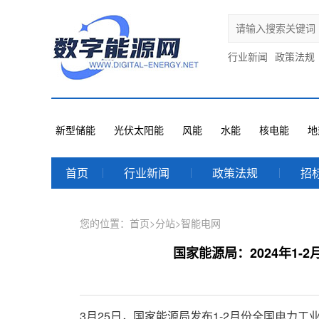
行业新闻
政策法规
新型储能
光伏太阳能
风能
水能
核电能
地
首页
行业新闻
政策法规
招
您的位置：
首页
>
分站
>
智能电网
国家能源局：2024年1-2
3月25日，国家能源局发布1-2月份全国电力工