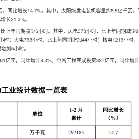
瓦，同比增长14.7%。其中，太阳能发电装机容量约6.5亿千瓦，
增长21.3%。
，比上年同期减少6小时。其中，风电373小时，比上年同期减少2
小时；火电763小时，比上年同期增加44小时；核电1216小时，
期增加5小时。
61亿元，同比增长8.3%。电网工程完成投资327亿元，同比增