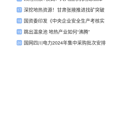
能源站项目获奖
深挖地热资源！甘肃张掖推进找矿突破
战略行动
国资委印发《中央企业安全生产考核实
施细则》
跳出温泉池 地热产业如何“沸腾”
国网四川电力2024年集中采购批次安排