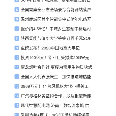
南水富
全国首座全业态全场景综合能源站落户
苏州
温州鹿城区首个智能集中式储能电站开
工
报价约4.58亿！中城乡生态预中标巡司
河流域综合治理二期（武泰闸污水处理
陕西氢能与清华大学等签订百千瓦SOF
厂）EPC项目设备采购！
C研发与示范项目合同
重磅发布！2023中国地热大事记
投资100亿元！铝业巨头拟建20GW光
伏切片等项目
康龙烟叶合作社 变废为宝用生物质块烤
烟
全国人大代表张庆生：加快推进地热能
产业高质量发展
3869万元！11台风机以大代小相关工
程中标公示
广汽与格林美签约合作，涉及报废新能
源汽车、废旧动力电池回收
现代智慧配电网·济南：数智流泉城 供
电图景新
采用热泵+模式！大兴国际机场综保库