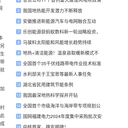
网
单！
我国地热能开发潜力不断释放
安徽推进新能源汽车与电网融合互动
乐创能源获蚂蚁数科新一轮战略投资，
本
多个巨头低调布局能源数字化赛道
马骏料太阳能和风能增长趋势持续
另
地热+清洁能源！温泉县取暖新模式不
生
带
简单
全国首个35千伏线路带电作业技术标准
就
正式发布
水利部关于王宝恩等最新人事任免
湖北省民用建筑节能条例
加
我国最深地热科学探井开钻
全国首个市级海洋与海岸带专项规划公
村
此
开征求意见
国网福建电力2024年度集中采购批次安
成
排
中核首家，雄安揭牌！