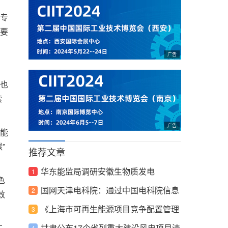
专
要
也
索
能
”
推荐文章
华东能监局调研安徽生物质发电
色
国网天津电科院：通过中国电科院信息
效
通信测试分中心复评审
《上海市可再生能源项目竞争配置管理
在
办法》发布
甘肃公布17个省列重大建设风电项目清