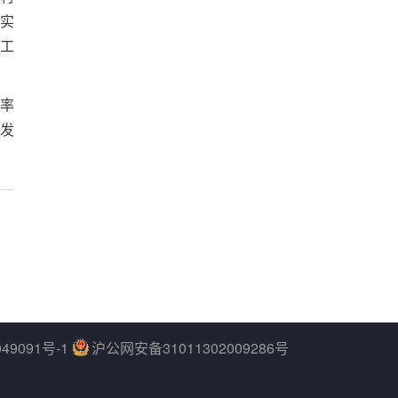
实
工
率
发
49091号-1
沪公网安备31011302009286号