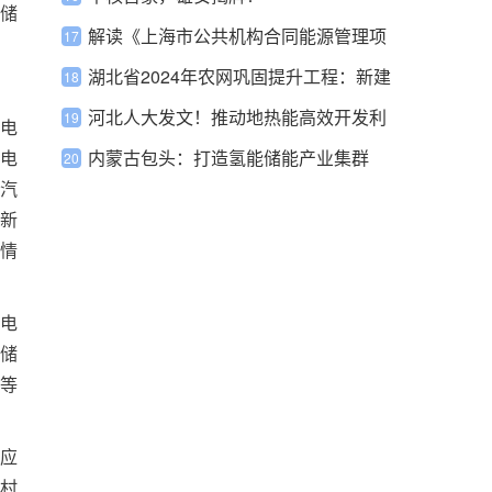
储
解读《上海市公共机构合同能源管理项
目管理办法》
湖北省2024年农网巩固提升工程：新建
及改造低压线路615.8公里
河北人大发文！推动地热能高效开发利
电
电
用
内蒙古包头：打造氢能储能产业集群
汽
新
情
电
储
等
应
村