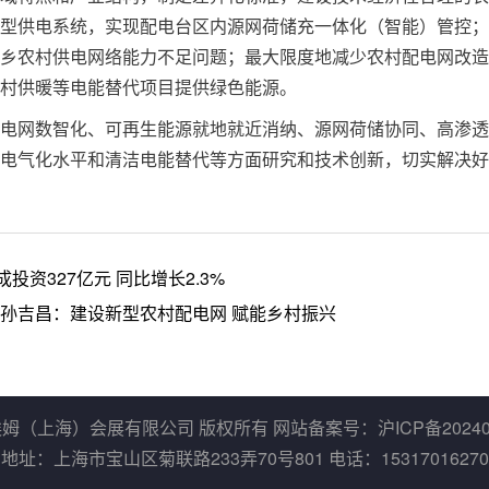
型供电系统，实现配电台区内源网荷储充一体化（智能）管控；
乡农村供电网络能力不足问题；最大限度地减少农村配电网改造
村供暖等电能替代项目提供绿色能源。
电网数智化、可再生能源就地就近消纳、源网荷储协同、高渗透
电气化水平和清洁电能替代等方面研究和技术创新，切实解决好
投资327亿元 同比增长2.3%
孙吉昌：建设新型农村配电网 赋能乡村振兴
埃姆（上海）会展有限公司
版权所有 网站备案号：
沪ICP备20240
地址：上海市宝山区菊联路233弄70号801 电话：15317016270