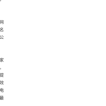
网
名
公
家
。
提
效
电
最