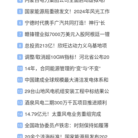
建设
国家能源局重磅发文！2024年风光工作
定了
宁德时代携手广汽共同打造！神行“长
寿命版”超充电池将于明年6月上市
赣锋锂业拟7000万美元入股阿根廷一锂
盐公司
总投资213亿！欣旺达动力义乌基地项
目投产
调整/取消超10GW指标！河北省公布20
23年底已到期风光项目处置意见
14年，合同能源管理的“变”与“不变”
中国建成全球规模最大清洁发电体系和
碳市场
29台山地风电机组安装工程中标结果公
布！
酒泉风电二期300万千瓦项目推进顺利
14.79亿元！太重风电业务重组完成
全国政协委员卢铁忠：时刻保持如履薄
冰的心态守护核电安全
20余个涉海标准！国家能源局发布202