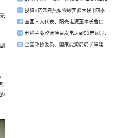
3年能源领域行业标准制定计划
投资2亿元建热泵零碳实验大楼 | 四季
无
沐歌领跑空气能热泵行业发展决心傲然
全国人大代表、阳光电源董事长曹仁
显现
贤：稳定可再生能源发电电价 加快绿电
苏格兰潮汐流项目发电达到50吉瓦时，
绿证交易市场建设
创世界之最
全国政协委员、国家能源局局长章建
副
华：为中国式现代化建设提供高质量能
源保障
，
型
的