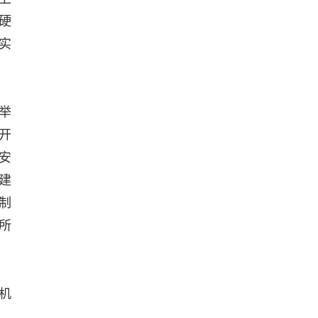
硬
实
举
开
安
建
制
所
机
。