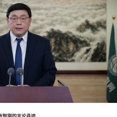
张智刚的言论寻迹