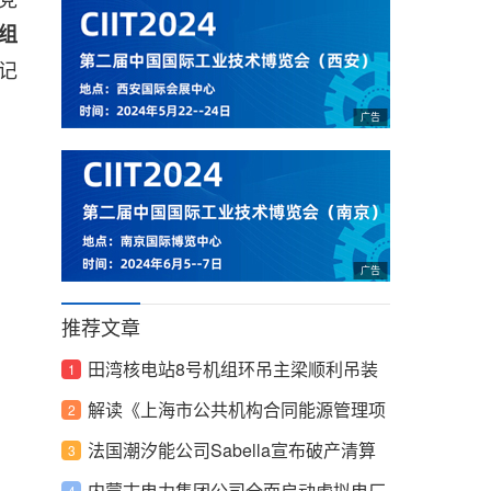
组
记
推荐文章
田湾核电站8号机组环吊主梁顺利吊装
就位
解读《上海市公共机构合同能源管理项
目管理办法》
法国潮汐能公司Sabella宣布破产清算
内蒙古电力集团公司全面启动虚拟电厂