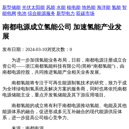
新型储能
光伏太阳能
风能
水能
核电能
地热能
海洋能
氢能
智
能电网
电池
综合能源服务
新型电力
双碳市场
南都电源成立氢能公司 加速氢能产业发
展
发布日期：2024-03-10
浏览次数：
0
为进一步加强氢能业务布局，日前，南都电源注册成立合
资公司——浙江南都氢能科技有限公司(简称“南都氢能”)，由
南都电源控股，共同推进氢能产业相关业务发展。
南都氢能将专注于可再生能源制氢技术的研究，致力于成
为全球绿电制氢系统及解决方案的服务商，同时也将依托南都
电源储能主业，重点开发氢储能及其下游应用项目。
南都氢能的成立将有利于南都电源推动氢能、电能及其他
能源体系的融合，促进形成多元互补融合的现代能源供应体
系，进一步提高公司核心竞争力。
来源：南都电源