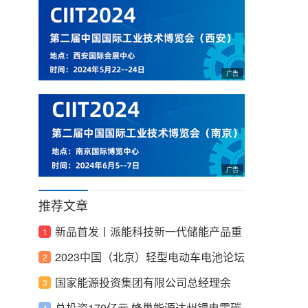
推荐文章
新品首发丨派能科技新一代储能产品重
磅发布
2023中国（北京）轻型电动车电池论坛
成功召开
国家能源投资集团有限公司总经理余
兵：传统能源的绿色低碳转型正在加速
总投资170亿元 蜂巢能源达州锂电零碳