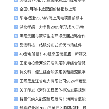
产业园投产
全国3月碳排放配额价格指数上涨
华电福建550MW海上风电项目前期中
标公示！
湖北孝感：力争到2025年形成70GWh
动力电池及储能电池的产能规模
明阳集团与蒙草生态环境集团战略合作
晶澳科技：站稳分布式光伏市场组件
“第一梯队”
40套电解槽！40组高压储氢瓶！新疆又
一绿氢项目招标！
国家电投黄河公司庙沟尾矿库综合智慧
能源项目开工
韩文科：促进综合能源服务和能源数字
化产业发展的几点思考
国网黑龙江省电力有限公司2024年度集
中采购批次安排
关于印发《海洋工程团体标准发展规划
（2023年-2030年）》的通知
将氢气纳入能源管理范畴！海南省氢能
产业发展中长期规划发布
赣锋锂业拟7000万美元入股阿根廷一锂