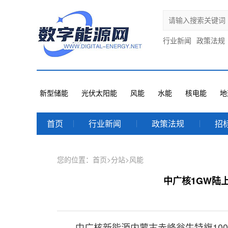
行业新闻
政策法规
新型储能
光伏太阳能
风能
水能
核电能
地
首页
行业新闻
政策法规
招
您的位置：
首页
>
分站
>
风能
中广核1GW陆
中广核新能源内蒙古赤峰翁牛特旗10