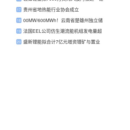
盐公司
贵州省地热能行业协会成立
00MW/600MWh！云南省楚雄州独立储
能示范项目通过审批
法国EEL公司仿生潮流能机组发电量超
预期
盛新锂能拟合计7亿元增资锂矿与置业
公司