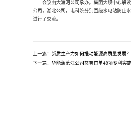
会议由大渡河公司承办。集团大坝中心解读了
公司，湖北公司，电科院分别围绕水电站防止水
进行了交流。
上一篇：
新质生产力如何推动能源高质量发展？|
下一篇：
华能澜沧江公司签署首单48项专利实