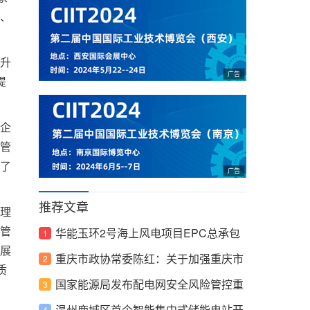
、
升
提
企
管
了
推荐文章
理
管
华能玉环2号海上风电项目EPC总承包
展
工程海底光电复合缆中标公示
重庆市政协常委陈红：关于加强重庆市
质
氢能源产业链发展的建议
国家能源局发布配电网安全风险管控重
点行动工作方案
温州鹿城区首个智能集中式储能电站开