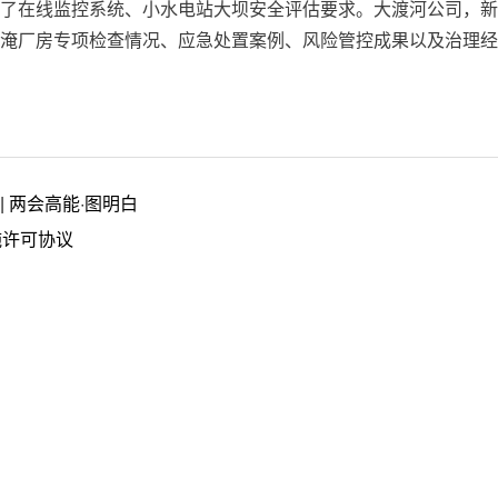
在线监控系统、小水电站大坝安全评估要求。大渡河公司，新
淹厂房专项检查情况、应急处置案例、风险管控成果以及治理经
 两会高能·图明白
施许可协议