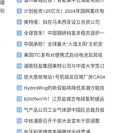
疆
验
工
计划投资125亿元！2024年国网重庆电
力全力保障电力有序供应
奥特维：拟在马来西亚设立合资公司
全球首条！中国钢研纯氢多稳态竖炉一
期示范工程正式投运
中国承担！全球最大“人造太阳”主机安
装合同签订
美国ITC发布对便携式启动电池及其组
件(II)的337部分终裁
湖南轻盐集团美特公司与中南大学签订
钠电正极材料关键技术开发合作协议
徐大堡核电站1号机组反应堆厂房CA04
模块顺利吊装就位
HydroWing的新驳船将降低其潮汐能技
术的安装和维护成本
8200Nm³/h！江苏盐城吉电绿氢制储运
加用一体化示范项目最新进展
气产品公司工业气体部中国区总裁苏俊
雄被任命为陕西省政府国际高级经济顾
中核浦原召开干部大会宣布干部调整
问
匈牙利恩捷首条隔膜线全线贯通