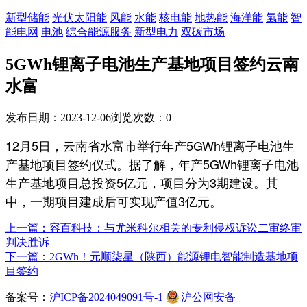
新型储能
光伏太阳能
风能
水能
核电能
地热能
海洋能
氢能
智
能电网
电池
综合能源服务
新型电力
双碳市场
5GWh锂离子电池生产基地项目签约云南
水富
发布日期：2023-12-06
浏览次数：
0
12月5日，云南省水富市举行年产5GWh锂离子电池生
产基地项目签约仪式。据了解，年产5GWh锂离子电池
生产基地项目总投资5亿元，项目分为3期建设。其
中，一期项目建成后可实现产值3亿元。
上一篇：容百科技：与尤米科尔相关的专利侵权诉讼二审终审
判决胜诉
下一篇：2GWh！元顺柒星（陕西）能源锂电智能制造基地项
目签约
备案号：
沪ICP备2024049091号-1
沪公网安备