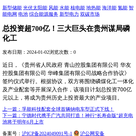
新型储能
光伏太阳能
风能
水能
核电能
地热能
海洋能
氢能
智
能电网
电池
综合能源服务
新型电力
双碳市场
总投资超700亿！三大巨头在贵州谋局磷
化工
发布日期：2024-01-02
浏览次数：
0
近日，《贵州省人民政府 青山控股集团有限公司 华友
控股集团有限公司 华峰集团有限公司战略合作协议》
签约仪式举行。根据协议，双方将围绕磷煤化工一体化
及产业配套等开展深入合作，该项目计划总投资700亿
元以上，将成为贵州历史上投资最大的产业项目。
上一篇：孚能科技配套全球首辆钠电车型正式下线！
下一篇：宁德时代携手广汽共同打造！神行“长寿命版”超充电
池将于明年6月上市
备案号：
沪ICP备2024049091号-1
沪公网安备