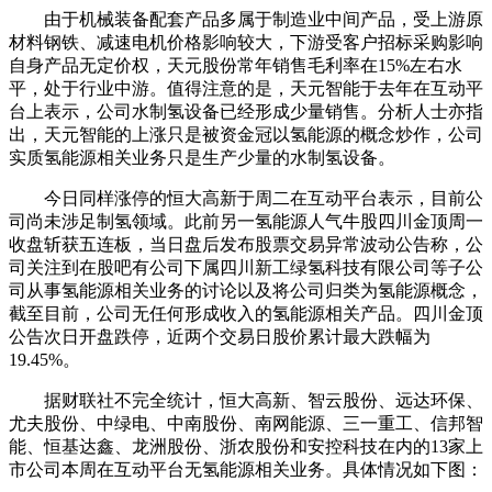
由于机械装备配套产品多属于制造业中间产品，受上游原
材料钢铁、减速电机价格影响较大，下游受客户招标采购影响
自身产品无定价权，天元股份常年销售毛利率在15%左右水
平，处于行业中游。值得注意的是，天元智能于去年在互动平
台上表示，公司水制氢设备已经形成少量销售。分析人士亦指
出，天元智能的上涨只是被资金冠以氢能源的概念炒作，公司
实质氢能源相关业务只是生产少量的水制氢设备。
今日同样涨停的恒大高新于周二在互动平台表示，目前公
司尚未涉足制氢领域。此前另一氢能源人气牛股四川金顶周一
收盘斩获五连板，当日盘后发布股票交易异常波动公告称，公
司关注到在股吧有公司下属四川新工绿氢科技有限公司等子公
司从事氢能源相关业务的讨论以及将公司归类为氢能源概念，
截至目前，公司无任何形成收入的氢能源相关产品。四川金顶
公告次日开盘跌停，近两个交易日股价累计最大跌幅为
19.45%。
据财联社不完全统计，恒大高新、智云股份、远达环保、
尤夫股份、中绿电、中南股份、南网能源、三一重工、信邦智
能、恒基达鑫、龙洲股份、浙农股份和安控科技在内的13家上
市公司本周在互动平台无氢能源相关业务。具体情况如下图：