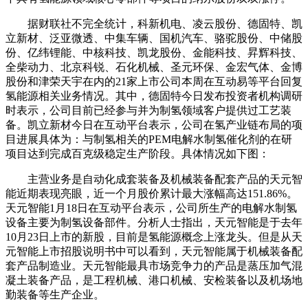
据财联社不完全统计，科新机电、凌云股份、德固特、凯
立新材、泛亚微透、中集车辆、国机汽车、骆驼股份、中储股
份、亿纬锂能、中核科技、凯龙股份、金能科技、昇辉科技、
全柴动力、北京科锐、石化机械、圣元环保、金宏气体、金博
股份和津荣天宇在内的21家上市公司本周在互动易等平台回复
氢能源相关业务情况。其中，德固特今日发布投资者机构调研
时表示，公司目前已经参与并为制氢领域客户提供过工艺装
备。凯立新材今日在互动平台表示，公司在氢产业链布局的项
目进展具体为：与制氢相关的PEM电解水制氢催化剂的在研
项目达到完成百克级稳定生产阶段。具体情况如下图：
主营业务是自动化成套装备及机械装备配套产品的天元智
能近期表现亮眼，近一个月股价累计最大涨幅高达151.86%。
天元智能1月18日在互动平台表示，公司所生产的电解水制氢
设备主要为制氢设备部件。分析人士指出，天元智能是于去年
10月23日上市的新股，目前是氢能源概念上涨龙头。但是从天
元智能上市招股说明书中可以看到，天元智能属于机械装备配
套产品制造业。天元智能最具市场竞争力的产品是蒸压加气混
凝土装备产品，是工程机械、港口机械、安检装备以及机场地
勤装备等生产企业。