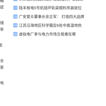
确
提
市场将有哪些新变化值得期待呢？
陆丰核电5号机组环轨梁顺利吊装就位
广安爱众董事长余正军： 打造四大品牌
储
加快综合能源服务战略转型
江苏沿海地区科学圈定6处中高温地热
率
能资源远景区
虚拟电厂参与电力市场交易难在哪
能
全
家
电