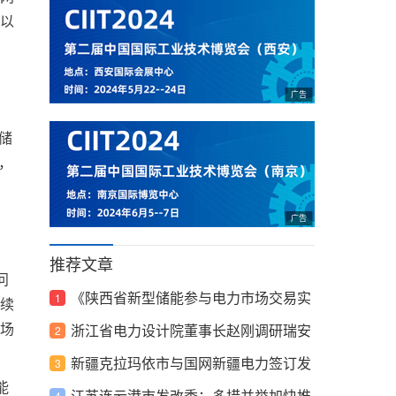
以
储
h，
亿
推荐文章
问
《陕西省新型储能参与电力市场交易实
续
场
施方案》印发！
浙江省电力设计院董事长赵刚调研瑞安
综合储能站（集成站）项目
新疆克拉玛依市与国网新疆电力签订发
能
展合作协议：加快电网基础设施建设
江苏连云港市发改委：多措并举加快推