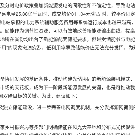
及分时电价政策叠加新能源发电的间歇性和不确定性，导致电站
电量25.38亿千瓦时，成交均价311.04元/兆瓦时，较平价固
新能源电站承担的电力系统辅助服务费用等系统运行成本也越来越高
。储能作为调节性资源，可以有效地改善新能源输出曲线，提高
地所在省份均出台了新能源配套储能要求，但是受储能参与电能
不用”的现象愈演愈烈，低利用率导致储能价值无法充分发挥，为
协同发展的基础条件，推动构建光储协同的新能源装机模式，
市场的天花板，成为下一阶段新能源发展的关键，也是可推动我
我国双碳目标的关键。为此，建议如下：
及独立储能建设，进一步完善电网调度机制，充分发挥源网荷侧
乡村振兴局等多部门明确储能在风光大基地和分布式光伏促进