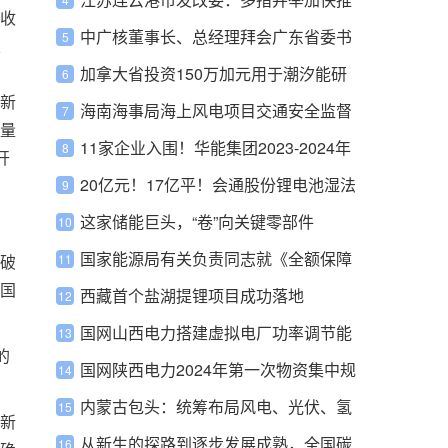
收
动新型储能项目建设
中广核董事长、总经理拜会广东省委书
定
，
记、省长
加拿大省投资150万加元用于潮汐能研
新
究
海南海事局海上风电项目交通安全监督
量
管理办法
11家企业入围！华能集团2023-2024年
开
开关柜物资框采中标候
20亿元！17亿平！会通股份锂电池湿法
隔离膜项目开工
这家储能巨头，“卷”向关键零部件
国家能源局有关负责同志就《全额保障
破
国
性收购可再生能源电量监管办法》答记
西藏首个盐湖提锂项目成功落地
者问
国网山西电力搭建虚拟电厂功率调节能
的
力测试平台
国网陕西电力2024年第一次物资集中规
模招标采购项目推荐的中标候选人
内蒙古包头：统筹布局风电、光伏、氢
新
能、储能装备和新能源重卡配套产业
从新生的探路到逐步发展成熟，全国碳