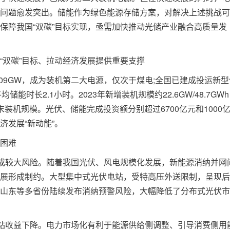
问题愈发突出。储能作为绿色能源存储方案，对解决上述挑战可
保障我国“双碳”目标实现，亟需加快推动光储产业融合高质量发
双碳”目标、拉动经济发展提供重要支撑
09GW，成为装机第二大电源，仅次于煤电;全国已建成投运新型
平均储能时长2.1小时。2023年新增装机规模约22.6GW/48.7GW
五”末装机规模。光伏、储能完成投资额分别超过6700亿元和1000
发展“新动能”。
困难
成较大风险。随着我国光伏、风电规模化发展，新能源消纳并网
展形成制约。大型集中式光伏电站，受特高压外送限制，呈现后
山东等多省份陆续发布消纳预警风险，大幅降低了分布式光伏市
站收益下降。电力市场化有利于能源供给侧调整、引导消费侧用