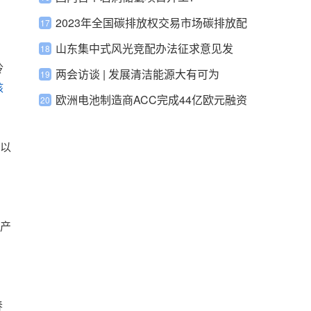
，
措施
2023年全国碳排放权交易市场碳排放配
额成交量2.12亿吨 成交额144.4亿元
山东集中式风光竞配办法征求意见发
玲
布！鼓励民营企业参与
两会访谈 | 发展清洁能源大有可为
核
欧洲电池制造商ACC完成44亿欧元融资
将开发三个欧洲“超级工厂”
以
，
产
春