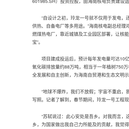
601985.SH）投资控股，由海南核电负责建设
“自设计之初，玲龙一号就不仅用于发电，
供热、自备电厂等多用途。”海南核电副总经理
燃煤热电厂，靠近城镇及工业园区部署，让核能
宝”。
项目建成投运后，预计每年发电量可达10亿
氧化碳排放量约88万吨，相当于一年植树750
全发展和自主创新，为海南自贸港和生态文明示
“地球不爆炸，我们不放假；宇宙不重启，
写照。记者了解到，春节期间，玲龙一号工程现
“苏轼说过：此心安处是吾乡。对我而言，
乡，为国家做出我自己力所能及的贡献，我觉得