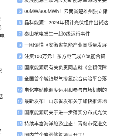
策略
00MW/600MWh！云南省楚雄州独立储
艺
能示范项目通过审批
晶科能源：2024年预计光伏组件出货达
规
100-110GW
秦山核电发生一起0级运行事件
电
一图读懂《安徽省氢能产业高质量发展
三年行动计划》
注资100万元！东方电气成立氢能合资
二
公司
国家能源局有关负责同志就《全额保障
安
性收购可再生能源电量监管办法》答记
全国首个城镇燃气掺氢综合实验平台落
者问
地深圳
电化学储能调度运用和参与市场机制的
活
优化建议
最新发布！山东省发布关于加快推进地
热能开发利用的指导意见
国家能源局关于进一步落实分布式光伏
发电有关政策的通知
持续丰富海洋旅游业态！青岛市促进文
连
旅深度融合推动旅游业高质量发展若干
国内首个岩洞储氢项目开工！