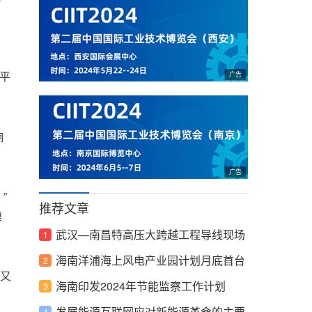
平
响
”
推荐文章
模
武汉—南昌特高压大跨越工程导线现场
测振完成
海南洋浦海上风电产业园计划月底首台
又
风机下线！
海南印发2024年节能监察工作计划
发展能源互联网应对新能源革命的主要