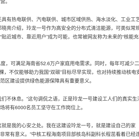
运营。
还具有热电联供、汽电联供、城市区域供热、海水淡化、工业工
邓晓亮介绍，玲龙一号作为高安全的分布式清洁能源，可类似常
“贴近城市、靠近用户”成为可能，也常被网友称为未来的“核能充
度，可满足海南省52.6万户家庭用电需求。同时，每年可减少
万棵，不仅能够助力我国“双碳”目标尽早实现，也对持续推动核电
范区建设提供绿色能源保障具有重要意义。
我们不休息。”这句调侃之语，正是玲龙一号建设工人们的真实生
场将有6000名员工坚守在工作岗位上。
这就是我的心安之处。我在这建设玲龙一号，就是建设自己的家
非常有意义。”中核工程海南项目部核岛科副科长程茁看着已经