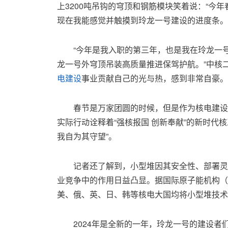
上3200吨吊钩的穹顶和钢筋模块笑着说：“今
现在我能感觉并触摸到玲龙一号建设的进度条。
“今年是我入职的第三年，也是我在玲龙一
龙一号外穹顶吊装高质量推进保驾护航。”中核
电建设
事业贡献自己的光与热，感到非常自豪。
春节是万家团圆的时候，但是作为核电建设
实际行动诠释着“强核报国 创新奉献”的新时代
我自为其守望”。
记者还了解到，小型堆因其安全性、部署灵
业竞争中的作用日益凸显。据国际原子能机构（I
美、俄、英、日、韩等核电大国均将小型堆技术
2024年是全新的一年，玲龙一号的建设