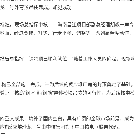
龙一号外穹顶吊装完成，加冕成功！
标准，现场总指挥中核二二海南昌江项目部副总经理胡淼一声令
吊离地面，经过变幅、升钩、行走平移、调整等一系列高精度动作，
“报告总指挥，钢穹顶已顺利就位！”随着工作人员的确定，现场
结构已全部施工完成，并为后续的反应堆厂房的封顶奠定了基础。
验证了核岛“钢屋顶+钢筋”整体模块吊装的可行性，为后续核电
的重大成果，填补了国内空白，具有广阔的全球市场前景，成为
小型核反应堆玲龙一号由中核集团旗下中国核电（股票代码：