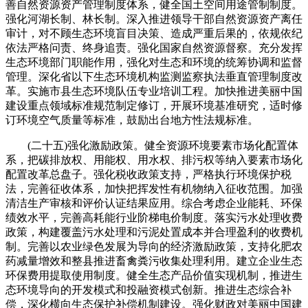
善自然资源资产管理制度体系，健全国土空间用途管制制度。
强化河湖长制、林长制。深入推进领导干部自然资源资产离任
审计，对不顾生态环境盲目决策、造成严重后果的，依规依纪
依法严格问责、终身追责。强化国家自然资源督察。充分发挥
生态环境部门职能作用，强化对生态和环境的统筹协调和监督
管理。深化省以下生态环境机构监测监察执法垂直管理制度改
革。实施市县生态环境队伍专业培训工程。加快推进美丽中国
建设重点领域标准规范制定修订，开展环境基准研究，适时修
订环境空气质量等标准，鼓励出台地方性法规标准。
(二十五)强化激励政策。健全资源环境要素市场化配置体
系，把碳排放权、用能权、用水权、排污权等纳入要素市场化
配置改革总盘子。强化税收政策支持，严格执行环境保护税
法，完善征收体系，加快把挥发性有机物纳入征收范围。加强
清洁生产审核和评价认证结果应用。综合考虑企业能耗、环保
绩效水平，完善高耗能行业阶梯电价制度。落实污水处理收费
政策，构建覆盖污水处理和污泥处置成本并合理盈利的收费机
制。完善以农业绿色发展为导向的经济激励政策，支持化肥农
药减量增效和整县推进畜禽粪污收集处理利用。建立企业生态
环保费用提取使用制度。健全生态产品价值实现机制，推进生
态环境导向的开发模式和投融资模式创新。推进生态综合补
偿，深化横向生态保护补偿机制建设。强化财政对美丽中国建