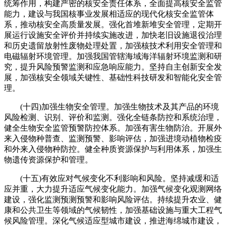
统筹作用，构建严密的核安全责任体系，全面提高核安全监管
能力，建设与我国核事业发展相适应的现代化核安全监管体
系，推动核安全高质量发展。强化首堆新堆安全管理，定期开
展运行设施安全评价并持续实施改进，加快老旧设施退役治理
和历史遗留放射性废物处理处置，加强核技术利用安全管理和
电磁辐射环境管理。加强我国管辖海域海洋辐射环境监测和研
究，提升风险预警监测和应急响应能力。坚持自主创新安全发
展，加强核安全领域关键性、基础性科技研发和智能化安全管
理。
(十四)加强生物安全管理。加强生物技术及其产品的环境
风险检测、识别、评价和监测。强化全链条防控和系统治理，
健全生物安全监管预警防控体系。加强有害生物防治。开展外
来入侵物种普查、监测预警、影响评估，加强进境动植物检疫
和外来入侵物种防控。健全种质资源保护与利用体系，加强生
物遗传资源保护和管理。
(十五)有效应对气候变化不利影响和风险。坚持减缓和适
应并重，大力提升适应气候变化能力。加强气候变化观测网络
建设，强化监测预测预警和影响风险评估。持续提升农业、健
康和公共卫生等领域的气候韧性，加强基础设施与重大工程气
候风险管理。深化气候适应型城市建设，推进海绵城市建设，