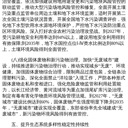
治全覆盖。依法加强建设用地用途变更和污染地块风险管控的
联动监管，推动大型污染场地风险管控和修复。全面开展土壤
污染重点监管单位周边土壤和地下水环境监测，适时开展第二
次全国土壤污染状况普查。开展全国地下水污染调查评价，强
化地下水型饮用水水源地环境保护，严控地下水污染防治重点
区环境风险。深入打好农业农村污染治理攻坚战。到2027年，
受污染耕地安全利用率达到94%以上，建设用地安全利用得到
有效保障;到2035年，地下水国控点位Ⅰ-Ⅳ类水比例达到80%以
上，土壤环境风险得到全面管控。
(八)强化固体废物和新污染物治理。加快“无废城市”建
设，持续推进新污染物治理行动，推动实现城乡“无废”、环境
健康。加强固体废物综合治理，限制商品过度包装，全链条治
理塑料污染。深化全面禁止“洋垃圾”入境工作，严防各种形式
固体废物走私和变相进口。强化危险废物监管和利用处置能
力，以长江经济带、黄河流域等为重点加强尾矿库污染治理。
制定有毒有害化学物质环境风险管理法规。到2027年，“无废
城市”建设比例达到60%，固体废物产生强度明显下降;到2035
年，“无废城市”建设实现全覆盖，东部省份率先全域建成“无
废城市”，新污染物环境风险得到有效管控。
五、提升生态系统多样性稳定性持续性