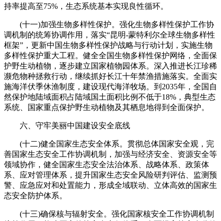
持率提高至75%，生态系统基本实现良性循环。
(十一)加强生物多样性保护。强化生物多样性保护工作协
调机制的统筹协调作用，落实“昆明-蒙特利尔全球生物多样性
框架”，更新中国生物多样性保护战略与行动计划，实施生物
多样性保护重大工程。健全全国生物多样性保护网络，全面保
护野生动植物，逐步建立国家植物园体系。深入推进长江珍稀
濒危物种拯救行动，继续抓好长江十年禁渔措施落实。全面实
施海洋伏季休渔制度，建设现代海洋牧场。到2035年，全国自
然保护地陆域面积占陆域国土面积比例不低于18%，典型生态
系统、国家重点保护野生动植物及其栖息地得到全面保护。
六、守牢美丽中国建设安全底线
(十二)健全国家生态安全体系。贯彻总体国家安全观，完
善国家生态安全工作协调机制，加强与经济安全、资源安全等
领域协作，健全国家生态安全法治体系、战略体系、政策体
系、应对管理体系，提升国家生态安全风险研判评估、监测预
警、应急应对和处置能力，形成全域联动、立体高效的国家生
态安全防护体系。
(十三)确保核与辐射安全。强化国家核安全工作协调机制