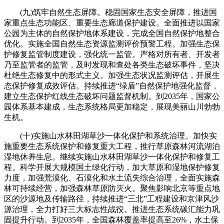
(九)筑牢自然生态屏障。稳固国家生态安全屏障，推进国
家重点生态功能区、重要生态廊道保护建设。全面推进以国家
公园为主体的自然保护地体系建设，完成全国自然保护地整合
优化。实施全国自然生态资源监测评价预警工程。加强生态保
护修复监管制度建设，强化统一监管。严格对所有者、开发者
乃至监管者的监管，及时发现和查处各类生态破坏事件，坚决
杜绝生态修复中的形式主义。加强生态状况监测评估，开展生
态保护修复成效评估。持续推进“绿盾”自然保护地强化监督，
建立生态保护红线生态破坏问题监督机制。到2035年，国家公
园体系基本建成，生态系统格局更加稳定，展现美丽山川勃勃
生机。
(十)实施山水林田湖草沙一体化保护和系统治理。加快实
施重要生态系统保护和修复重大工程，推行草原森林河流湖泊
湿地休养生息。继续实施山水林田湖草沙一体化保护和修复工
程。科学开展大规模国土绿化行动，加大草原和湿地保护修复
力度，加强荒漠化、石漠化和水土流失综合治理，全面实施森
林可持续经营，加强森林草原防灭火。聚焦影响北京等重点地
区的沙源地及传输路径，持续推进“三北”工程建设和京津风沙
源治理，全力打好三大标志性战役。推进生态系统碳汇能力巩
固提升行动。到2035年，全国森林覆盖率提高至26%，水土保