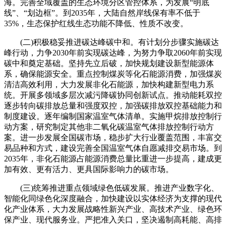
海。完善全域覆盖的生态环境分区管控体系，为发展“明底
线”、“划边框”。到2035年，大陆自然岸线保有率不低于
35%，生态保护红线生态功能不降低、性质不改变。
(二)积极稳妥推进碳达峰碳中和。有计划分步骤实施碳达
峰行动，力争2030年前实现碳达峰，为努力争取2060年前实现
碳中和奠定基础。坚持先立后破，加快规划建设新型能源体
系，确保能源安全。重点控制煤炭等化石能源消费，加强煤炭
清洁高效利用，大力发展非化石能源，加快构建新型电力系
统。开展多领域多层次减污降碳协同创新试点。推动能耗双控
逐步转向碳排放总量和强度双控，加强碳排放双控基础能力和
制度建设。逐年编制国家温室气体清单。实施甲烷排放控制行
动方案，研究制定其他非二氧化碳温室气体排放控制行动方
案。进一步发展全国碳市场，稳步扩大行业覆盖范围，丰富交
易品种和方式，建设完善全国温室气体自愿减排交易市场。到
2035年，非化石能源占能源消费总量比重进一步提高，建成更
加有效、更有活力、更具国际影响力的碳市场。
(三)统筹推进重点领域绿色低碳发展。推进产业数字化、
智能化同绿色化深度融合，加快建设以实体经济为支撑的现代
化产业体系，大力发展战略性新兴产业、高技术产业、绿色环
保产业、现代服务业。严把准入关口，坚决遏制高耗能、高排