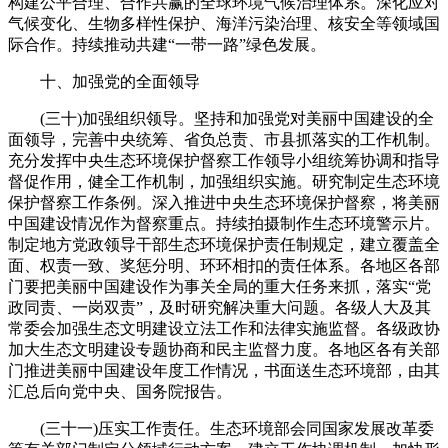
构建公平合理、合作共赢的全球环境气候治理体系。深化应对
气候变化、生物多样性保护、海洋污染治理、核安全等领域国
际合作。持续推动共建“一带一路”绿色发展。
十、加强党的全面领导
(三十)加强组织领导。坚持和加强党对美丽中国建设的全
面领导，完善中央统筹、省负总责、市县抓落实的工作机制。
充分发挥中央生态环境保护督察工作领导小组统筹协调和指导
督促作用，健全工作机制，加强组织实施。研究制定生态环境
保护督察工作条例。深入推进中央生态环境保护督察，将美丽
中国建设情况作为督察重点。持续拍摄制作生态环境警示片。
制定地方党政领导干部生态环境保护责任制规定，建立覆盖全
面、权责一致、奖惩分明、环环相扣的责任体系。各地区各部
门要把美丽中国建设作为事关全局的重大任务来抓，落实“党
政同责、一岗双责”，及时研究解决重大问题。各级人大及其
常委会加强生态文明建设立法工作和法律实施监督。各级政协
加大生态文明建设专题协商和民主监督力度。各地区各有关部
门推进美丽中国建设年度工作情况，书面送生态环境部，由其
汇总后向党中央、国务院报告。
(三十一)压实工作责任。生态环境部会同国家发展改革委