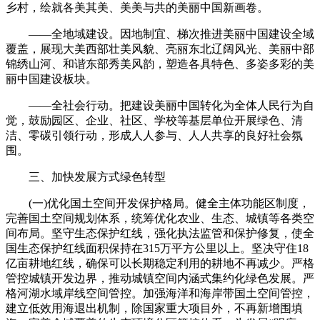
乡村，绘就各美其美、美美与共的美丽中国新画卷。
——全地域建设。因地制宜、梯次推进美丽中国建设全域
覆盖，展现大美西部壮美风貌、亮丽东北辽阔风光、美丽中部
锦绣山河、和谐东部秀美风韵，塑造各具特色、多姿多彩的美
丽中国建设板块。
——全社会行动。把建设美丽中国转化为全体人民行为自
觉，鼓励园区、企业、社区、学校等基层单位开展绿色、清
洁、零碳引领行动，形成人人参与、人人共享的良好社会氛
围。
三、加快发展方式绿色转型
(一)优化国土空间开发保护格局。健全主体功能区制度，
完善国土空间规划体系，统筹优化农业、生态、城镇等各类空
间布局。坚守生态保护红线，强化执法监管和保护修复，使全
国生态保护红线面积保持在315万平方公里以上。坚决守住18
亿亩耕地红线，确保可以长期稳定利用的耕地不再减少。严格
管控城镇开发边界，推动城镇空间内涵式集约化绿色发展。严
格河湖水域岸线空间管控。加强海洋和海岸带国土空间管控，
建立低效用海退出机制，除国家重大项目外，不再新增围填