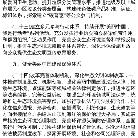
展爱国卫生运动。提升垃圾分类管理水平，推进地级及以上城
市居民小区垃圾分类全覆盖。构建绿色低碳产品标准、认证、
标识体系，探索建立“碳普惠”等公众参与机制。
(二十三)建立多元参与行动体系。持续开展“美丽中国，
我是行动者”系列活动。充分发挥行业协会商会桥梁纽带作用
和群团组织广泛动员作用，完善公众生态环境监督和举报反馈
机制，推进生态环境志愿服务体系建设。深化环保设施开放，
向公众提供生态文明宣传教育服务。
九、健全美丽中国建设保障体系
(二十四)改革完善体制机制。深化生态文明体制改革，一
体推进制度集成、机制创新。强化美丽中国建设法治保障，推
动生态环境、资源能源等领域相关法律制定修订，推进生态环
境法典编纂，完善公益诉讼，加强生态环境领域司法保护，统
筹推进生态环境损害赔偿。加强行政执法与司法协同合作，强
化在信息通报、形势会商、证据调取、纠纷化解、生态修复等
方面衔接配合。构建从山顶到海洋的保护治理大格局，实施最
严格的生态环境治理制度。完善环评源头预防管理体系，全面
实行排污许可制，加快构建环保信用监管体系。深化环境信息
依法披露制度改革，探索开展环境、社会和公司治理评价。完