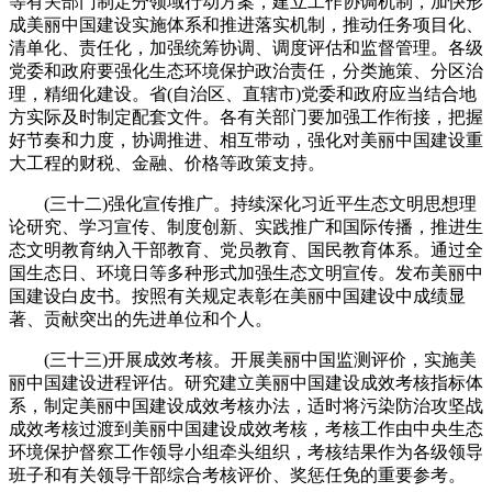
等有关部门制定分领域行动方案，建立工作协调机制，加快形
成美丽中国建设实施体系和推进落实机制，推动任务项目化、
清单化、责任化，加强统筹协调、调度评估和监督管理。各级
党委和政府要强化生态环境保护政治责任，分类施策、分区治
理，精细化建设。省(自治区、直辖市)党委和政府应当结合地
方实际及时制定配套文件。各有关部门要加强工作衔接，把握
好节奏和力度，协调推进、相互带动，强化对美丽中国建设重
大工程的财税、金融、价格等政策支持。
(三十二)强化宣传推广。持续深化习近平生态文明思想理
论研究、学习宣传、制度创新、实践推广和国际传播，推进生
态文明教育纳入干部教育、党员教育、国民教育体系。通过全
国生态日、环境日等多种形式加强生态文明宣传。发布美丽中
国建设白皮书。按照有关规定表彰在美丽中国建设中成绩显
著、贡献突出的先进单位和个人。
(三十三)开展成效考核。开展美丽中国监测评价，实施美
丽中国建设进程评估。研究建立美丽中国建设成效考核指标体
系，制定美丽中国建设成效考核办法，适时将污染防治攻坚战
成效考核过渡到美丽中国建设成效考核，考核工作由中央生态
环境保护督察工作领导小组牵头组织，考核结果作为各级领导
班子和有关领导干部综合考核评价、奖惩任免的重要参考。