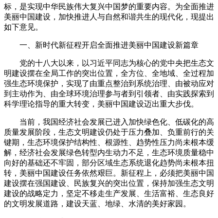
标，是实现中华民族伟大复兴中国梦的重要内容。为全面推进
美丽中国建设，加快推进人与自然和谐共生的现代化，现提出
如下意见。
一、新时代新征程开启全面推进美丽中国建设新篇章
党的十八大以来，以习近平同志为核心的党中央把生态文
明建设摆在全局工作的突出位置，全方位、全地域、全过程加
强生态环境保护，实现了由重点整治到系统治理、由被动应对
到主动作为、由全球环境治理参与者到引领者、由实践探索到
科学理论指导的重大转变，美丽中国建设迈出重大步伐。
当前，我国经济社会发展已进入加快绿色化、低碳化的高
质量发展阶段，生态文明建设仍处于压力叠加、负重前行的关
键期，生态环境保护结构性、根源性、趋势性压力尚未根本缓
解，经济社会发展绿色转型内生动力不足，生态环境质量稳中
向好的基础还不牢固，部分区域生态系统退化趋势尚未根本扭
转，美丽中国建设任务依然艰巨。新征程上，必须把美丽中国
建设摆在强国建设、民族复兴的突出位置，保持加强生态文明
建设的战略定力，坚定不移走生产发展、生活富裕、生态良好
的文明发展道路，建设天蓝、地绿、水清的美好家园。