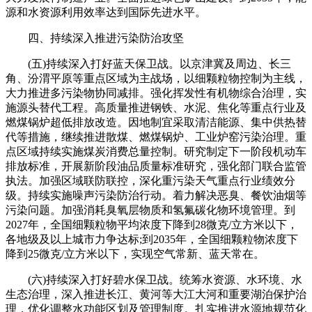
源和水资源利用效率达到国际先进水平。
四、持续深入推进污染防治攻坚
(五)持续深入打好蓝天保卫战。以京津冀及周边、长三
角、汾渭平原等重点区域为主战场，以细颗粒物控制为主线，
大力推进多污染物协同减排。强化挥发性有机物综合治理，实
施源头替代工程。高质量推进钢铁、水泥、焦化等重点行业及
燃煤锅炉超低排放改造。因地制宜采取清洁能源、集中供热替
代等措施，继续推进散煤、燃煤锅炉、工业炉窑污染治理。重
点区域持续实施煤炭消费总量控制。研究制定下一阶段机动车
排放标准，开展新阶段油品质量标准研究，强化部门联合监管
执法。加强区域联防联控，深化重污染天气重点行业绩效分
级。持续实施噪声污染防治行动。着力解决恶臭、餐饮油烟等
污染问题。加强消耗臭氧层物质和氢氟碳化物环境管理。到
2027年，全国细颗粒物平均浓度下降到28微克/立方米以下，
各地级及以上城市力争达标;到2035年，全国细颗粒物浓度下
降到25微克/立方米以下，实现空气常新、蓝天常在。
(六)持续深入打好碧水保卫战。统筹水资源、水环境、水
生态治理，深入推进长江、黄河等大江大河和重要湖泊保护治
理，优化调整水功能区划及管理制度。扎实推进水源地规范化