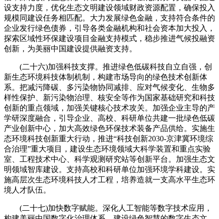
设支持力度，优化生态文明建设领域财政资源配置，确保投入
规模同建设任务相匹配。大力发展绿色金融，支持符合条件的
企业发行绿色债券，引导各类金融机构和社会资本加大投入，
探索区域性环保建设项目金融支持模式，稳步推进气候投融资
创新，为美丽中国建设提供融资支持。
(二十六)加强科技支撑。推进绿色低碳科技自立自强，创
新生态环境科技体制机制，构建市场导向的绿色技术创新体
系。把减污降碳、多污染物协同减排、应对气候变化、生物多
样性保护、新污染物治理、核安全等作为国家基础研究和科技
创新的重点领域，加强关键核心技术攻关。加强企业主导的产
学研深度融合，引导企业、高校、科研单位共建一批绿色低碳
产业创新中心，加大高效绿色环保技术装备产品供给。实施生
态环境科技创新重大行动，推进“科技创新2030-京津冀环境综
合治理”重大项目，建设生态环境领域大科学装置和重点实验
室、工程技术中心、科学观测研究站等创新平台。加强生态文
明领域智库建设。支持高校和科研单位加强环境学科建设。实
施高层次生态环境科技人才工程，培养造就一支高水平生态环
境人才队伍。
(二十七)加快数字赋能。深化人工智能等数字技术应用，
构建美丽中国数字化治理体系，建设绿色智慧的数字生态文