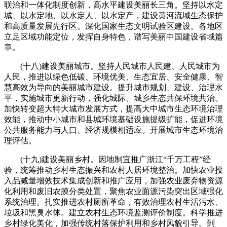
联治和一体化制度创新，高水平建设美丽长三角。坚持以水定
城、以水定地、以水定人、以水定产，建设黄河流域生态保护
和高质量发展先行区。深化国家生态文明试验区建设。各地区
立足区域功能定位，发挥自身特色，谱写美丽中国建设省域篇
章。
(十八)建设美丽城市。坚持人民城市人民建、人民城市为
人民，推进以绿色低碳、环境优美、生态宜居、安全健康、智
慧高效为导向的美丽城市建设。提升城市规划、建设、治理水
平，实施城市更新行动，强化城际、城乡生态共保环境共治。
加快转变超大特大城市发展方式，提高大中城市生态环境治理
效能，推动中小城市和县城环境基础设施提级扩能，促进环境
公共服务能力与人口、经济规模相适应。开展城市生态环境治
理评估。
(十九)建设美丽乡村。因地制宜推广浙江“千万工程”经
验，统筹推动乡村生态振兴和农村人居环境整治。加快农业投
入品减量增效技术集成创新和推广应用，加强农业废弃物资源
化利用和废旧农膜分类处置，聚焦农业面源污染突出区域强化
系统治理。扎实推进农村厕所革命，有效治理农村生活污水、
垃圾和黑臭水体。建立农村生态环境监测评价制度。科学推进
乡村绿化美化，加强传统村落保护利用和乡村风貌引导。到