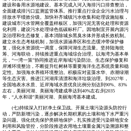
建设和备用水源地建设。基本完成入河入海排污口排查整治，
全面建成排污口监测监管体系。推行重点行业企业污水治理与
排放水平绩效分级。加快补齐城镇污水收集和处理设施短板，
建设城市污水管网全覆盖样板区，加强污泥无害化处理和资源
化利用，建设污水处理绿色低碳标杆厂。因地制宜开展内源污
染治理和生态修复，基本消除城乡黑臭水体并形成长效机制。
建立水生态考核机制，加强水源涵养区和生态缓冲带保护修
复，强化水资源统一调度，保障河湖生态流量。坚持陆海统
筹、河海联动，持续推进重点海域综合治理。以海湾为基本单
元，“一湾一策”协同推进近岸海域污染防治、生态保护修复和
岸滩环境整治，不断提升红树林等重要海洋生态系统质量和稳
定性。加强海水养殖环境整治。积极应对蓝藻水华、赤潮绿潮
等生态灾害。推进江河湖库清漂和海洋垃圾治理。到2027年，
全国地表水水质、近岸海域水质优良比例分别达到90%、83%
左右，美丽河湖、美丽海湾建成率达到40%左右;到2035
年，“人水和谐”美丽河湖、美丽海湾基本建成。
(七)持续深入打好净土保卫战。开展土壤污染源头防控行
动，严防新增污染，逐步解决长期积累的土壤和地下水严重污
染问题。强化优先保护类耕地保护，扎实推进受污染耕地安全
利用和风险管控，分阶段推进农用地土壤重金属污染溯源和整