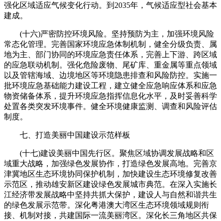
强化区域适应气候变化行动。到2035年，气候适应型社会基本
建成。
(十六)严密防控环境风险。坚持预防为主，加强环境风险
常态化管理。完善国家环境应急体制机制，健全分级负责、属
地为主、部门协同的环境应急责任体系，完善上下游、跨区域
的应急联动机制。强化危险废物、尾矿库、重金属等重点领域
以及管辖海域、边境地区等环境隐患排查和风险防控。实施一
批环境应急基础能力建设工程，建立健全应急响应体系和应急
物资储备体系，提升环境应急指挥信息化水平，及时妥善科学
处置各类突发环境事件。健全环境健康监测、调查和风险评估
制度。
七、打造美丽中国建设示范样板
(十七)建设美丽中国先行区。聚焦区域协调发展战略和区
域重大战略，加强绿色发展协作，打造绿色发展高地。完善京
津冀地区生态环境协同保护机制，加快建设生态环境修复改善
示范区，推动雄安新区建设绿色发展城市典范。在深入实施长
江经济带发展战略中坚持共抓大保护，建设人与自然和谐共生
的绿色发展示范带。深化粤港澳大湾区生态环境领域规则衔
接、机制对接，共建国际一流美丽湾区。深化长三角地区共保