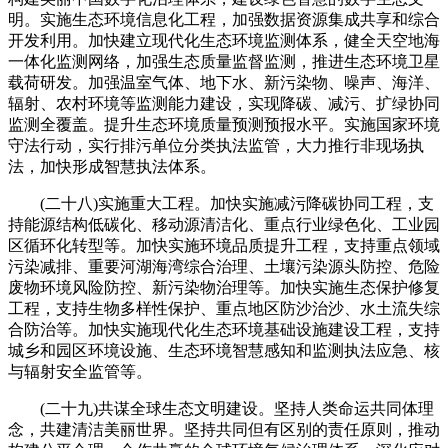
明。实施生态环境信息化工程，加强数据资源集成共享和综合
开发利用。加快建立现代化生态环境监测体系，健全天空地海
一体化监测网络，加强生态质量监督监测，推进生态环境卫星
载荷研发。加强温室气体、地下水、新污染物、噪声、海洋、
辐射、农村环境等监测能力建设，实现降碳、减污、扩绿协同
监测全覆盖。提升生态环境质量预测预报水平。实施国家环境
守法行动，实行排污单位分类执法监管，大力推行非现场执
法，加快形成智慧执法体系。
(二十八)实施重大工程。加快实施减污降碳协同工程，支
持能源结构低碳化、移动源清洁化、重点行业绿色化、工业园
区循环化转型等。加快实施环境品质提升工程，支持重点领域
污染减排、重要河湖海湾综合治理、土壤污染源头防控、危险
废物环境风险防控、新污染物治理等。加快实施生态保护修复
工程，支持生物多样性保护、重点地区防沙治沙、水土流失综
合防治等。加快实施现代化生态环境基础设施建设工程，支持
城乡和园区环境设施、生态环境智慧感知和监测执法应急、核
与辐射安全监管等。
(二十九)共谋全球生态文明建设。坚持人类命运共同体理
念，共建清洁美丽世界。坚持共同但有区别的责任原则，推动