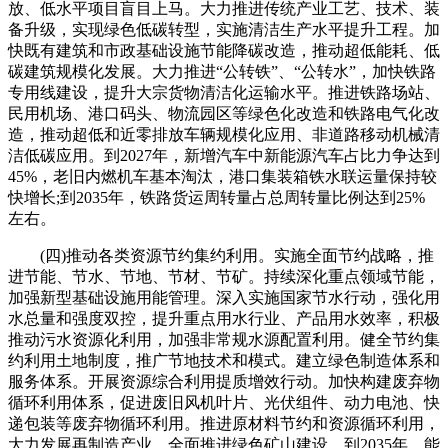
放、低水平项目盲目上马。大力推进传统产业工艺、技术、装
备升级，实现绿色低碳转型，实施清洁生产水平提升工程。加
快既有建筑和市政基础设施节能降碳改造，推动超低能耗、低
碳建筑规模化发展。大力推进“公转铁”、“公转水”，加快铁路
专用线建设，提升大宗货物清洁化运输水平。推进铁路场站、
民用机场、港口码头、物流园区等绿色化改造和铁路电气化改
造，推动超低和近零排放车辆规模化应用、非道路移动机械清
洁低碳应用。到2027年，新增汽车中新能源汽车占比力争达到
45%，老旧内燃机车基本淘汰，港口集装箱铁水联运量保持较
快增长;到2035年，铁路货运周转量占总周转量比例达到25%
左右。
(四)推动各类资源节约集约利用。实施全面节约战略，推
进节能、节水、节地、节材、节矿。持续深化重点领域节能，
加强新型基础设施用能管理。深入实施国家节水行动，强化用
水总量和强度双控，提升重点用水行业、产品用水效率，积极
推动污水资源化利用，加强非常规水源配置利用。健全节约集
约利用土地制度，推广节地技术和模式。建立绿色制造体系和
服务体系。开展资源综合利用提质增效行动。加快构建废弃物
循环利用体系，促进废旧风机叶片、光伏组件、动力电池、快
递包装等废弃物循环利用。推进原材料节约和资源循环利用，
大力发展再制造产业。全面推进绿色矿山建设。到2035年，能