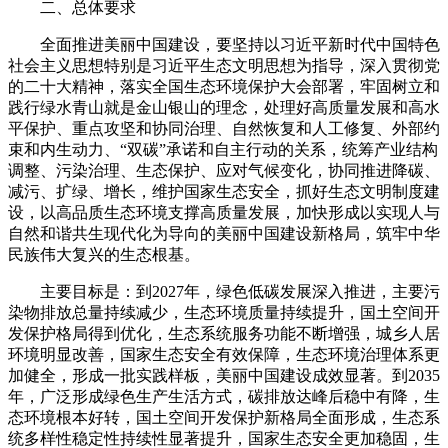
二、总体要求
全面推进美丽中国建设，要坚持以习近平新时代中国特色
社会主义思想特别是习近平生态文明思想为指导，深入贯彻党
的二十大精神，落实全国生态环境保护大会部署，牢固树立和
践行绿水青山就是金山银山的理念，处理好高质量发展和高水
平保护、重点攻坚和协同治理、自然恢复和人工修复、外部约
束和内生动力、“双碳”承诺和自主行动的关系，统筹产业结构
调整、污染治理、生态保护、应对气候变化，协同推进降碳、
减污、扩绿、增长，维护国家生态安全，抓好生态文明制度建
设，以高品质生态环境支撑高质量发展，加快形成以实现人与
自然和谐共生现代化为导向的美丽中国建设新格局，筑牢中华
民族伟大复兴的生态根基。
主要目标是：到2027年，绿色低碳发展深入推进，主要污
染物排放总量持续减少，生态环境质量持续提升，国土空间开
发保护格局得到优化，生态系统服务功能不断增强，城乡人居
环境明显改善，国家生态安全有效保障，生态环境治理体系更
加健全，形成一批实践样板，美丽中国建设成效显著。到2035
年，广泛形成绿色生产生活方式，碳排放达峰后稳中有降，生
态环境根本好转，国土空间开发保护新格局全面形成，生态系
统多样性稳定性持续性显著提升，国家生态安全更加稳固，生