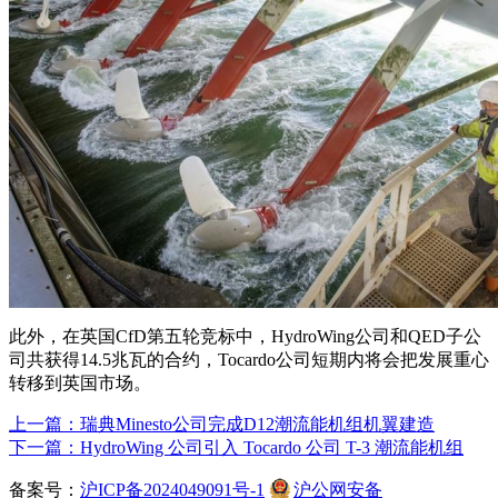
此外，在英国CfD第五轮竞标中，HydroWing公司和QED子公
司共获得14.5兆瓦的合约，Tocardo公司短期内将会把发展重心
转移到英国市场。
上一篇：瑞典Minesto公司完成D12潮流能机组机翼建造
下一篇：HydroWing 公司引入 Tocardo 公司 T-3 潮流能机组
备案号：
沪ICP备2024049091号-1
沪公网安备