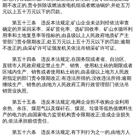
期不改正的,责令拆除该燃油发电机组或者燃油锅炉,并处五万
元以上五十万元以下的罚款。
第五十三条 违反本法规定,矿山企业未达到经依法审查
确定的开采回采率、采矿贫化率、选矿回收率、矿山水循环利
用率和土地复垦率等指标的,由县级以上人民政府地质矿产主
管部门责令限期改正,处五万元以上五十万元以下的罚款;逾期
不改正的,由采矿许可证颁发机关依法吊销采矿许可证。
第五十四条 违反本法规定,在国务院或者省、自治区、
直辖市人民政府规定禁止生产、销售、使用粘土砖的期限或者
区域内生产、销售或者使用粘土砖的,由县级以上地方人民政
府指定的部门责令限期改正;有违法所得的,没收违法所得;逾期
继续生产、销售的,由地方人民政府工商行政管理部门依法吊
销营业执照。
第五十五条 违反本法规定,电网企业拒不收购企业利用
余热、余压、煤层气以及煤矸石、煤泥、垃圾等低热值燃料生
产的电力的,由国家电力监管机构责令限期改正;造成企业损失
的,依法承担赔偿责任。
第五十六条 违反本法规定,有下列行为之一的,由地方人