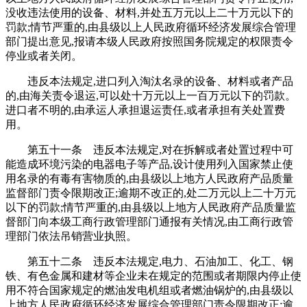
没收违法使用的设备、材料,并处五万元以上二十万元以下的
罚款;情节严重的,由县级以上人民政府循环经济发展综合管理
部门提出意见,报请本级人民政府按照国务院规定的权限责令
停业或者关闭。
违反本法规定,进口列入淘汰名录的设备、材料或者产品
的,由海关责令退运,可以处十万元以上一百万元以下的罚款。
进口者不明的,由承运人承担退运责任,或者承担有关处置费
用。
第五十一条 违反本法规定,对在拆解或者处置过程中可
能造成环境污染的电器电子等产品,设计使用列入国家禁止使
用名录的有毒有害物质的,由县级以上地方人民政府产品质量
监督部门责令限期改正;逾期不改正的,处二万元以上二十万元
以下的罚款;情节严重的,由县级以上地方人民政府产品质量监
督部门向本级工商行政管理部门通报有关情况,由工商行政管
理部门依法吊销营业执照。
第五十二条 违反本法规定,电力、石油加工、化工、钢
铁、有色金属和建材等企业未在规定的范围或者期限内停止使
用不符合国家规定的燃油发电机组或者燃油锅炉的,由县级以
上地方人民政府循环经济发展综合管理部门责令限期改正;逾