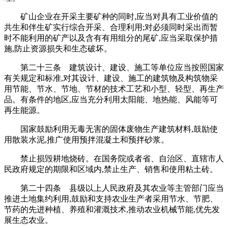
矿山企业在开采主要矿种的同时,应当对具有工业价值的
共生和伴生矿实行综合开采、合理利用;对必须同时采出而暂
时不能利用的矿产以及含有有用组分的尾矿,应当采取保护措
施,防止资源损失和生态破坏。
第二十三条 建筑设计、建设、施工等单位应当按照国家
有关规定和标准,对其设计、建设、施工的建筑物及构筑物采
用节能、节水、节地、节材的技术工艺和小型、轻型、再生产
品。有条件的地区,应当充分利用太阳能、地热能、风能等可
再生能源。
国家鼓励利用无毒无害的固体废物生产建筑材料,鼓励使
用散装水泥,推广使用预拌混凝土和预拌砂浆。
禁止损毁耕地烧砖。在国务院或者省、自治区、直辖市人
民政府规定的期限和区域内,禁止生产、销售和使用粘土砖。
第二十四条 县级以上人民政府及其农业等主管部门应当
推进土地集约利用,鼓励和支持农业生产者采用节水、节肥、
节药的先进种植、养殖和灌溉技术,推动农业机械节能,优先发
展生态农业。