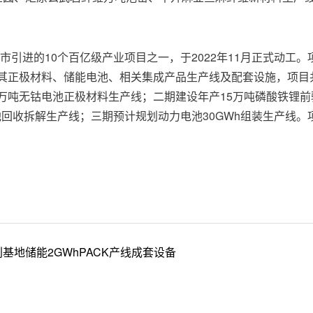
引进的10个百亿级产业项目之一，于2022年11月正式动工。
及其正极材料、储能电池、相关集成产品生产线及配套设施，项目
7万吨无钴电池正极材料生产线；二期建设年产15万吨磷酸铁锂前
回收拆解生产线；三期预计规划动力电池30GWh组装生产线。
基地储能2GWhPACK产线成套设备