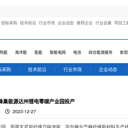
招标采购
技术前沿
行业市场
企业动态
推荐企业
行业会展
项目工
热能
海洋能
氢能
智能电网
电池
综合能源服务
新型
标采购
技术前沿
行业市场
企业动态
 蜂巢能源达州锂电零碳产业园投产
2023-12-27
产业园、炬原玄武岩纤维万吨池窑、华升麻业苎麻纤维新材料生产