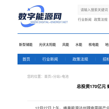
行业新闻
政策法规
新型储能
光伏太阳能
风能
水能
核电能
地
首页
行业新闻
政策法规
招
您的位置：
首页
>
分站
>
电池
总投资170亿元
12月27日上午，蜂巢能源达州锂电零碳