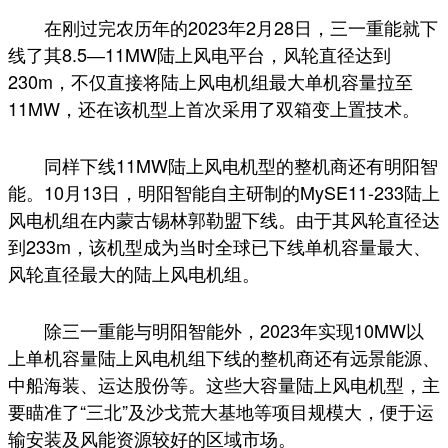
在刚过完农历年的2023年2月28日，三一重能就下
线了其8.5―11MW陆上风电平台，风轮直径达到
230m，不仅直接将陆上风电机组最大单机容量拉至
11MW，还在该机型上首次采用了双箱变上置技术。
同样下线11MW陆上风电机型的整机商还有明阳智
能。10月13日，明阳智能自主研制的MySE11-233陆上
风电机组在内蒙古锡林郭勒盟下线。由于其风轮直径达
到233m，该机型成为当时全球已下线单机容量最大、
风轮直径最大的陆上风电机组。
除三一重能与明阳智能外，2023年实现10MW以
上单机容量陆上风电机组下线的整机商还有远景能源、
中船海装、运达股份等。这些大容量陆上风电机型，主
要瞄准了“三北”及沙戈荒大基地等项目规模大，便于运
输安装及风能资源较好的区域市场。