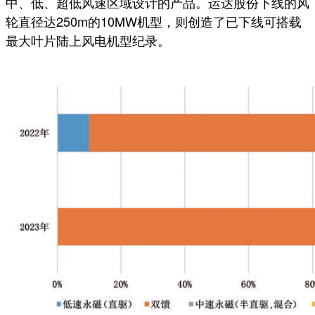
中、低、超低风速区域设计的产品。运达股份下线的风
轮直径达250m的10MW机型，则创造了已下线可搭载
最大叶片陆上风电机型纪录。