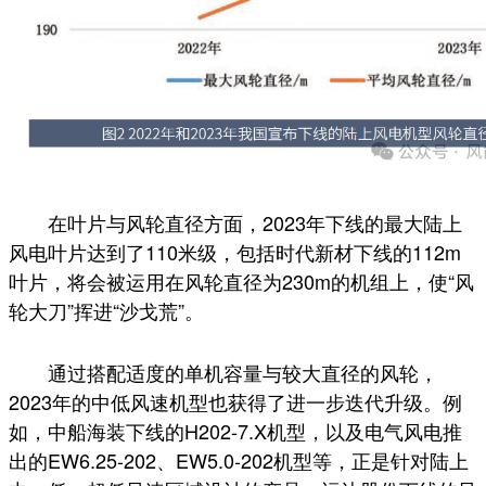
在叶片与风轮直径方面，2023年下线的最大陆上
风电叶片达到了110米级，包括时代新材下线的112m
叶片，将会被运用在风轮直径为230m的机组上，使“风
轮大刀”挥进“沙戈荒”。
通过搭配适度的单机容量与较大直径的风轮，
2023年的中低风速机型也获得了进一步迭代升级。例
如，中船海装下线的H202-7.X机型，以及电气风电推
出的EW6.25-202、EW5.0-202机型等，正是针对陆上