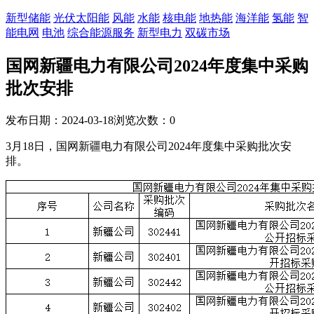
新型储能
光伏太阳能
风能
水能
核电能
地热能
海洋能
氢能
智
能电网
电池
综合能源服务
新型电力
双碳市场
国网新疆电力有限公司2024年度集中采购
批次安排
发布日期：2024-03-18
浏览次数：
0
3月18日，国网新疆电力有限公司2024年度集中采购批次安
排。