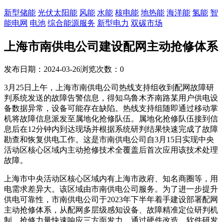
新型储能
光伏太阳能
风能
水能
核电能
地热能
海洋能
氢能
智
能电网
电池
综合能源服务
新型电力
双碳市场
上海市南供电公司建设配网主动抢修体系
发布日期：2024-03-26
浏览次数：
0
3月25日上午，上海市南供电公司热线支持组收到配网故障研
判系统发送的故障告警信息，得知乌鲁木齐南路某用户供电设
备数据异常，设备可能存在缺陷。热线支持组随即通过移动掌
机将故障信息派发至属地化抢修队伍。属地化抢修队伍接到信
息后在12分钟内到达现场并根据系统研判结果快速完成了故障
勘查和恢复供电工作。这是市南供电公司自3月15日实现中央
活动区核心区域内主动抢修技术全覆盖后首次应用该技术处理
故障。
上海市中央活动区核心区域内有上海市政府、知名商圈等，用
电需求差异大。该区域由市南供电公司服务。为了进一步提升
供电可靠性，市南供电公司于2023年下半年着手建设部署配网
主动抢修体系，从配网多层级感知设备、故障精准定位研判机
制、抢修力量快速响应三方面发力，通过硬件改造、软件研发