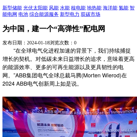
新型储能
光伏太阳能
风能
水能
核电能
地热能
海洋能
氢能
智
能电网
电池
综合能源服务
新型电力
双碳市场
为中国，建一个“高弹性”配电网
发布日期：2024-01-18
浏览次数：
0
“在全球电气化进程加速的背景下，我们持续捕捉
增长的契机。对低碳未来日益增长的追求，意味着更高
的能源效率、更多的可再生能源以及更具韧性的电
网。”ABB集团电气全球总裁马腾(Morten Wierod)在
2024 ABB电气创新周上如是说。