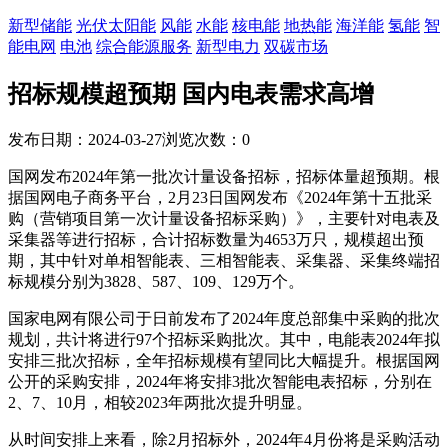
新型储能
光伏太阳能
风能
水能
核电能
地热能
海洋能
氢能
智
能电网
电池
综合能源服务
新型电力
双碳市场
招标规模超预期 国内电表需求高增
发布日期：2024-03-27
浏览次数：
0
国网发布2024年第一批次计量设备招标，招标体量超预期。根
据国网电子商务平台，2月23日国网发布《2024年第十五批采
购（营销项目第一次计量设备招标采购）》，主要针对电表及
采集器等进行招标，合计招标数量为4653万只，规模超出预
期，其中针对单相智能表、三相智能表、采集器、采集终端招
标规模分别为3828、587、109、129万个。
国家电网有限公司于日前发布了2024年度总部集中采购的批次
规划，共计将进行97个招标采购批次。其中，电能表2024年拟
安排三批次招标，全年招标规模有望同比大幅提升。根据国网
公开的采购安排，2024年将安排3批次智能电表招标，分别在
2、7、10月，相较2023年两批次提升明显。
从时间安排上来看，除2月招标外，2024年4月份将是采购活动