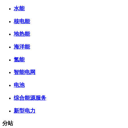
水能
核电能
地热能
海洋能
氢能
智能电网
电池
综合能源服务
新型电力
分站