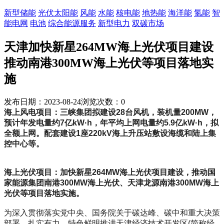
新型储能
光伏太阳能
风能
水能
核电能
地热能
海洋能
氢能
智
能电网
电池
综合能源服务
新型电力
双碳市场
天津加快新星264MW海上光伏项目建设
推动南港300MW海上光伏等项目落地实
施
发布日期：2023-08-24
浏览次数：
0
海上风电项目：三峡集团拟建设28台风机，装机量200MW，
预计年发电量约7亿kW·h，年平均上网电量约5.9亿kW·h，拟
全额上网。配套建设1座220kV海上升压站敷设海缆和陆上集
控中心等。
海上光伏项目：加快新星264MW海上光伏项目建设，推动国
家能源集团南港300MW海上光伏、天津龙源南港300MW海上
光伏等项目落地实施。
为深入贯彻落实党中央、国务院关于碳达峰、碳中和重大决策
部署，扎实有力、特色鲜明推进天津经济技术开发区(简称经