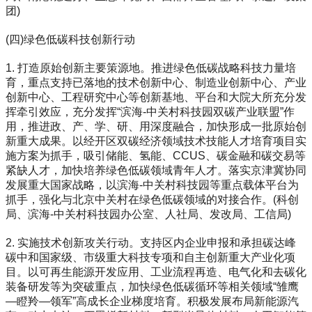
团)
(四)绿色低碳科技创新行动
1. 打造原始创新主要策源地。推进绿色低碳战略科技力量培
育，重点支持已落地的技术创新中心、制造业创新中心、产业
创新中心、工程研究中心等创新基地、平台和大院大所充分发
挥牵引效应，充分发挥“滨海-中关村科技园双碳产业联盟”作
用，推进政、产、学、研、用深度融合，加快形成一批原始创
新重大成果。以经开区双碳经济领域技术技能人才培育项目实
施方案为抓手，吸引储能、氢能、CCUS、碳金融和碳交易等
紧缺人才，加快培养绿色低碳领域青年人才。落实京津冀协同
发展重大国家战略，以滨海-中关村科技园等重点载体平台为
抓手，强化与北京中关村在绿色低碳领域的对接合作。(科创
局、滨海-中关村科技园办公室、人社局、发改局、工信局)
2. 实施技术创新攻关行动。支持区内企业申报和承担碳达峰
碳中和国家级、市级重大科技专项和自主创新重大产业化项
目。以可再生能源开发应用、工业流程再造、电气化和去碳化
装备研发等为突破重点，加快绿色低碳循环等相关领域“雏鹰
—瞪羚—领军”高成长企业梯度培育。积极发展布局新能源汽