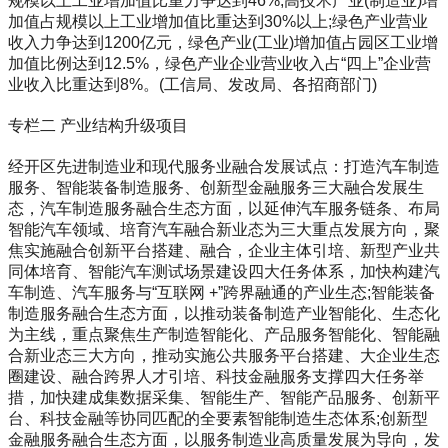
规模以上工业增加值比重力争达到46%;高技术产业(制造业)增
加值占规模以上工业增加值比重达到30%以上;绿色产业营业
收入力争达到1200亿元，绿色产业(工业)增加值占园区工业增
加值比例达到12.5%，绿色产业企业营业收入占“四上”企业营
业收入比重达到8%。(工信局、发改局、各招商部门)
专栏二 产业结构升级项目
经开区先进制造业和现代服务业融合发展试点：打造汽车制造
服务、智能装备制造服务、创新型金融服务三大融合发展生
态，汽车制造服务融合生态方面，以延伸汽车服务链条、布局
智能汽车领域、培育汽车融合新业态为三大重点发展方向，聚
焦实施融合创新平台搭建、融合，企业主体引培、新型产业共
同体培育、智能汽车测试场景建设四大任务体系，加快构建汽
车制造、汽车服务与“互联网 +”跨界融通的产业生态;智能装备
制造服务融合生态方面，以推动装备制造产业智能化、生态化
为主线，重点聚焦生产制造智能化、产品服务智能化、智能融
合新业态三大方向，推动实施公共服务平台搭建、大企业生态
圈建设、融合跨界人才引培、科技金融服务支撑四大任务举
措，加快建成集数据采集、智能生产、智能产品服务、创新平
台、科技金融等协同匹配的全要素智能制造生态体系;创新型
金融服务融合生态方面，以服务制造业高质量发展为导向，发