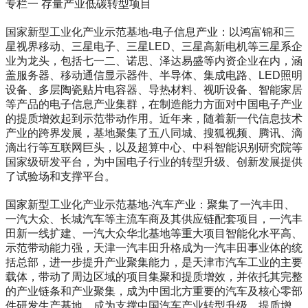
专栏一 存量产业低碳转型项目
国家新型工业化产业示范基地-电子信息产业：以鸿富锦和三
星视界移动、三星电子、三星LED、三星高新电机等三星系企
业为龙头，包括七一二、诺思、泽达易盛等内资企业在内，涵
盖服务器、移动通信显示器件、半导体、集成电路、LED照明
设备、多层陶瓷贴片电容器、导热材料、视听设备、智能家居
等产品的电子信息产业集群，在制造能力方面对中国电子产业
的提质增效起到示范带动作用。近年来，随着新一代信息技术
产业的跨界发展，基地聚集了五八同城、搜狐视频、腾讯、滴
滴出行等互联网巨头，以及超算中心、中科智能识别研究院等
国家级研发平台，为中国电子行业的转型升级、创新发展提供
了试验场和支撑平台。
国家新型工业化产业示范基地-汽车产业：聚集了一汽丰田、
一汽大众、长城汽车等主流车商及其供应链配套项目，一汽丰
田新一线扩建、一汽大众华北基地等重大项目智能化水平高、
示范带动能力强，天津一汽丰田升格成为一汽丰田事业体的统
括总部，进一步提升产业聚集能力，是天津市汽车工业的主要
载体，带动了周边区域的项目集聚和提质增效，并依托其完整
的产业链条和产业聚集，成为中国北方重要的汽车及核心零部
件研发生产基地，成为支撑中国汽车产业转型升级、提质增