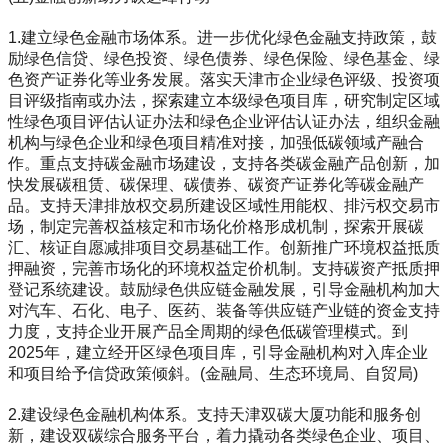
1.建立绿色金融市场体系。进一步优化绿色金融支持政策，鼓
励绿色信贷、绿色投资、绿色债券、绿色保险、绿色基金、绿
色资产证券化等业务发展。落实天津市企业绿色评级、投资项
目评级指南或办法，探索建立本级绿色项目库，研究制定区域
性绿色项目评估认证办法和绿色企业评估认证办法，组织金融
机构与绿色企业和绿色项目精准对接，加强低碳领域产融合
作。重点支持碳金融市场建设，支持各类碳金融产品创新，加
快发展碳租赁、碳保理、碳债券、碳资产证券化等碳金融产
品。支持天津排放权交易所建设区域性用能权、排污权交易市
场，制定完善权益核定和市场化价格形成机制，探索开展碳
汇、核证自愿减排项目交易基础工作。创新推广环境权益抵质
押融资，完善市场化的环境权益定价机制。支持碳资产抵质押
登记系统建设。鼓励绿色供应链金融发展，引导金融机构加大
对汽车、石化、电子、医药、装备等供应链产业链的资金支持
力度，支持企业开展产品全周期的绿色低碳管理模式。到
2025年，建立经开区绿色项目库，引导金融机构对入库企业
和项目给予信贷政策倾斜。(金融局、生态环境局、自贸局)
2.建设绿色金融机构体系。支持天津双碳大厦功能和服务创
新，建设双碳综合服务平台，着力撬动各类绿色企业、项目、