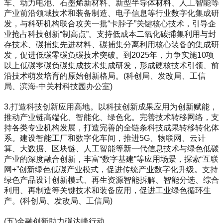
车、动力电池、石墨烯新材料、新型半导体材料、人工智能等
产业前沿领域技术和装备制造、电子信息等行业数字化集成研
发，与科研机构联合攻关一批“卡脖子”关键核心技术，引导企
业抢占科技创新“制高点”。支持低成本二氧化碳捕集利用与封
存技术、碳捕集先进材料、碳捕集分离利用核心装备的集成研
发，促进低碳零碳负碳技术突破。到2025年，力争实施10项
以上低碳零碳负碳集成技术集成研发，形成硬核技术引领、前
沿技术萌发培育的原始创新格局。(科创局、发改局、工信
局、滨海-中关村科技园办公室)
3.打造科技创新应用高地。以科技创新成果应用为创新赋能，
推动产业链高端化、智能化、绿色化。完善技术转移网络，支
持各类专业机构发展，打造完善的全链条科技成果转移转化体
系。建设智能工厂和数字化车间，推进5G、物联网、云计
算、大数据、区块链、人工智能等新一代信息技术与绿色低碳
产业的深度融合创新，丰富“数字基建”等应用场景，探索“互联
网+”创新绿色低碳产业模式，促进传统产业数字化升级。支持
绿色产品设计创新模式、再生资源智能拆解、智能分选、综合
利用、再制造等关键技术和装备应用，促进工业绿色循环生
产。(科创局、发改局、工信局)
(五)金融创新助力碳达峰行动