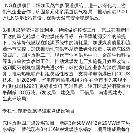
LNG直供项目：增加天然气多渠道供给，进一步深化与上游
供气企业合作，巩固多元化多渠道供气格局，推动南港1500
万tLNG接收站建设，保障天然气安全稳定供应。
3.推进煤炭清洁高效利用。持续做好控煤工作，完成滨海新区
下达的重点耗煤企业控煤任务目标，在保障能源安全的前提
下，持续降低燃煤在能源系统中的消耗量。加强煤炭质量和流
通环节管控，加快推动现有供热系统低碳化改造，实施东区热
源四厂、西区热源二厂、现代产业区供热中心、金耀生物科技
等重点单位煤改燃工作。推动燃煤发电厂实施提升效率改造，
达到同级别机组国内先进水平，鼓励发电企业参与深度调峰服
务，推动热电联产机组灵活性改造，支持华电南港应用CCUS
技术。到2025年，华电南港热电机组力争在全市率先实现平
均供电煤耗292千克标准煤/千瓦时目标，经开区煤炭消费量力
争削减18.8万吨。(发改局、建交局、工信局、南港规建办、
生态环境局)
专栏七 能源设施降碳重点建设项目
东区热源四厂煤改燃项目：新建3台58MW和2台29MW燃气热
水锅炉，替代现有3台116MW燃煤热水锅炉，项目建成后每年