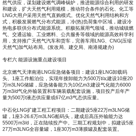
然气供应，谋划建设燃气调峰锅炉，推进能源综合利用的研发
和建设，扩大天然气利用规模，推动符合条件的石化、化工等
LNG大用户采用天然气直购模式。优化天然气利用结构和方
式，积极发展燃气分布式能源，冷(热)负荷集中区域，建设冷
热电多联供分布式能源系统。积极拓展用气领域，推动城镇燃
气、交通运输、工业燃料、公共服务等领域的能源高效科学利
用，支持推广天然气汽车和货车，完善车用LNG、CNG(压缩
天然气)加气站布局。(发改局、建交局、南港规建办)
专栏六 能源设施重点建设项目
北京燃气天津南港LNG应急储备项目：建设1座LNG卸载码
头、1座工作船泊位，实现年接卸能力为500万t/a;建设10座20
万m3LNG储罐，应急储备能力为10亿m3;建设气化能力6000
万m3/d气化外输装置和车辆装载配套设施，项目投产后年产
量为500万t液态供应量或67亿m3气态供应量。
中石化LNG扩建工程工程项目：二期建设5座22万m3LNG储
罐，1座3-26.6万m3LNG船码头，建成后高压外输能力达
5500万m3/d，正在陆续投产中。三期工程规划中，拟建设5座
27万m3LNG全容量罐，1座30万m3薄膜罐及配套装置。