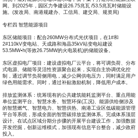
网。到2025年，园区力争建设26.75兆瓦 /53.5兆瓦时储能设
施。(发改局、南港规建办、工信局、建交局、规资局)
专栏四 智慧能源项目
东区储能项目：配合260MW分布式光伏项目，在1#和
2#110kV变电站、天成路和海晶35kV站变电站建设
53.5MW•h(等效26.75MW的火电装机)的储能设备。
东区虚拟电厂项目：建设虚拟电厂云平台，将可调负荷、分布
式电源、储能等灵活性资源聚合起来，实现自主协调优化控
制，通过调节负荷侧用电，减少公网供电压力，同时满足用户
绿色用能需求。同时，通过补贴激励机制，降低用户成本。
排放监测体系：统筹现有的公共建筑能耗监测平台、重点用能
单位监测平台、智慧水务、智慧环保(工况)、能源供给侧涉及
的智慧燃气、智慧电力、智慧供热、南港工业区低碳能源管理
平台等系统，形成全面的智慧碳排放监测体系。完成体系顶层
设计、在试点区域分期分步骤的开展平台建设工作，加强数据
开发挖掘，创新运维模式，加强现有信息平台整合，减少政府
投入。