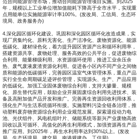
范合同能源管理市场，推动合同能源管理项目实施。到2025
年，规模以上工业单位增加值能耗下降高于全市水平，实现重
点用能单位实施能源审计率100%。(发改局、工信局、生态环
境局、政务服务办)
4.深化园区循环化建设。巩固和深化园区循环化改造成果，实
现厂房集约化、原料无害化、生产洁净化、废物资源化、能源
低碳化、建材绿色化，着力提升园区资源产出和循环利用率，
搭建资源共享、废物处理、服务高效的公共平台，促进废物综
合利用、能量梯级利用、水资源循环使用，推进工业余压余
热、废气废液废渣资源化利用。促进各小区内不同产业之间物
质和能源的低碳循环，完善园区温室气体管理体系，重点产品
实行全生命周期碳足迹评价管理，实现源头、生产、产品应用
的低碳化。加强工业固体废物综合利用，支持大掺量、规模
化、原生替代应用，鼓励企业开展固废综合利用先进技术、装
备及高附加值产品开发和推广。完善再生资源回收利用体系，
强化生产与生活系统循环衔接。实施塑料污染全链条治理，推
动塑料废弃物资源综合利用企业规范发展。探索退役动力电
池、光伏组件、风电机组叶片、储能系统等新兴产业废物高效
回收以及可循环、高值化的再生利用模式，加强资源再生产品
推广应用。到2025年，再生水利用率达到30%以上。(发改
局、生态环境局、建交局、南港规建办、工信局)