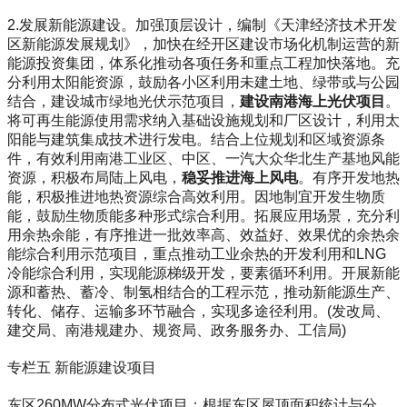
2.发展新能源建设。加强顶层设计，编制《天津经济技术开发
区新能源发展规划》，加快在经开区建设市场化机制运营的新
能源投资集团，体系化推动各项任务和重点工程加快落地。充
分利用太阳能资源，鼓励各小区利用未建土地、绿带或与公园
结合，建设城市绿地光伏示范项目，
建设南港海上光伏项目
。
将可再生能源使用需求纳入基础设施规划和厂区设计，利用太
阳能与建筑集成技术进行发电。结合上位规划和区域资源条
件，有效利用南港工业区、中区、一汽大众华北生产基地风能
资源，积极布局陆上风电，
稳妥推进海上风电
。有序开发地热
能，积极推进地热资源综合高效利用。因地制宜开发生物质
能，鼓励生物质能多种形式综合利用。拓展应用场景，充分利
用余热余能，有序推进一批效率高、效益好、效果优的余热余
能综合利用示范项目，重点推动工业余热的开发利用和LNG
冷能综合利用，实现能源梯级开发，要素循环利用。开展新能
源和蓄热、蓄冷、制氢相结合的工程示范，推动新能源生产、
转化、储存、运输多环节融合，实现多途径利用。(发改局、
建交局、南港规建办、规资局、政务服务办、工信局)
专栏五 新能源建设项目
东区260MW分布式光伏项目：根据东区屋顶面积统计与分