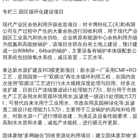
专栏三 园区循环化建设项目
现代产业区余热利用升级改造项目：对卡博特化工(天津)有限
公司生产过程中产生的大量余热进行回收利用，用于现代产业
园区工业蒸汽和热水供给。企业将原有能源中心余热利用升级
为低氮和高能效锅炉，该项目全部在自有土地上建设，预计建
成一台90Mt/hr，64bar的锅炉，主要设备有锅炉本体级配套公
用系统包括除氧水系统，减压装置，工艺水等。
泰达新水源扩建及RO膜更新项目：新水源一厂采用CMF+RO
工艺，是我国第一个“双膜法”再生水循环利用工程，在国内首
次使用“双膜法”工艺进行污水大规模深度处理与回用。经多次
改扩建，目前日产连续微滤设计处理能力7万t，部分用于市政
生产工艺杂用水和景观环境用水;反渗透一级设计处理能力3万
t，可替代自来水用于工业用水、市政杂用及园林绿化等;反渗
透二级设计处理能力1.5万t，主要用于工业锅炉的高纯补给用
水。对新水源一厂进行增容改建，为满足及设备性能要求，提
高制水水质和水量，减低产水能耗，进行膜元件更新。
固体废物“多网融合”回收资源化利用项目：建立固体废弃物“多