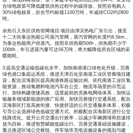
合绿电政策可降低建筑供热过程中的碳排放。按照谷电购入
30%绿电核算，折合节约标煤1100万吨，年减排CO2约2800
吨。
余热引入东区供热管网项目:项目由津滨热电厂东引出，接至
十二大街泰达热能公司蒸汽管网，蒸汽管网的长度约6.5km，
为泰达热能用户供蒸汽。按照非供热期50t/h，供热期不少于
100t/h，年引进蒸汽量可达56万吨，将大幅降低所在区域的采
暖能耗。
3.提高交通运输低碳化水平。加快南港港口绿色化升级，完善
绿色港口集疏运系统，推进天津石化至南港工业区管廊项目建
设，配合滨海新区提高南港铁路运输比例。依托南港工业区氢
能资源，推动氢燃料电池汽车在公交、物流等场景的示范运
行。加快构建便捷高效、适度超前的充换电网络体系，加快运
输服务领域新能源的推广应用。加快完善慢行交通系统，配合
滨海新区打造高效衔接、快捷舒适的公共交通服务体系，积极
引导公众选择绿色低碳交通方式。积极配合滨海新区进行公交
线路优化。提升公共交通出行效率，以减少车辆拥堵和怠速排
放为目标，推进智慧赋能低碳出行。完善交通基础设施建设，
重点推进区域公交枢纽、停车场等充电设施设备的规划与建