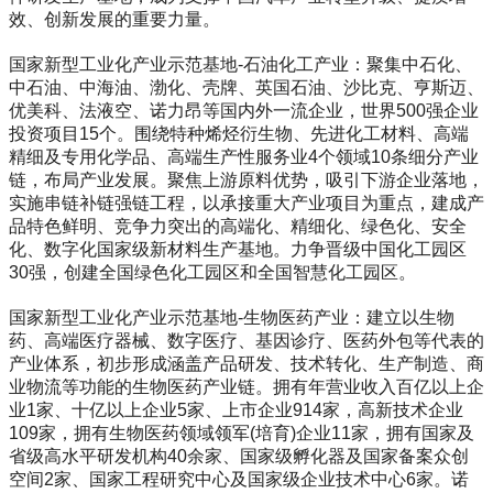
效、创新发展的重要力量。
国家新型工业化产业示范基地-石油化工产业：聚集中石化、
中石油、中海油、渤化、壳牌、英国石油、沙比克、亨斯迈、
优美科、法液空、诺力昂等国内外一流企业，世界500强企业
投资项目15个。围绕特种烯烃衍生物、先进化工材料、高端
精细及专用化学品、高端生产性服务业4个领域10条细分产业
链，布局产业发展。聚焦上游原料优势，吸引下游企业落地，
实施串链补链强链工程，以承接重大产业项目为重点，建成产
品特色鲜明、竞争力突出的高端化、精细化、绿色化、安全
化、数字化国家级新材料生产基地。力争晋级中国化工园区
30强，创建全国绿色化工园区和全国智慧化工园区。
国家新型工业化产业示范基地-生物医药产业：建立以生物
药、高端医疗器械、数字医疗、基因诊疗、医药外包等代表的
产业体系，初步形成涵盖产品研发、技术转化、生产制造、商
业物流等功能的生物医药产业链。拥有年营业收入百亿以上企
业1家、十亿以上企业5家、上市企业914家，高新技术企业
109家，拥有生物医药领域领军(培育)企业11家，拥有国家及
省级高水平研发机构40余家、国家级孵化器及国家备案众创
空间2家、国家工程研究中心及国家级企业技术中心6家。诺