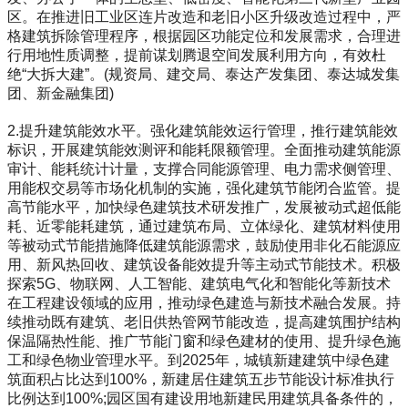
区。在推进旧工业区连片改造和老旧小区升级改造过程中，严
格建筑拆除管理程序，根据园区功能定位和发展需求，合理进
行用地性质调整，提前谋划腾退空间发展利用方向，有效杜
绝“大拆大建”。(规资局、建交局、泰达产发集团、泰达城发集
团、新金融集团)
2.提升建筑能效水平。强化建筑能效运行管理，推行建筑能效
标识，开展建筑能效测评和能耗限额管理。全面推动建筑能源
审计、能耗统计计量，支撑合同能源管理、电力需求侧管理、
用能权交易等市场化机制的实施，强化建筑节能闭合监管。提
高节能水平，加快绿色建筑技术研发推广，发展被动式超低能
耗、近零能耗建筑，通过建筑布局、立体绿化、建筑材料使用
等被动式节能措施降低建筑能源需求，鼓励使用非化石能源应
用、新风热回收、建筑设备能效提升等主动式节能技术。积极
探索5G、物联网、人工智能、建筑电气化和智能化等新技术
在工程建设领域的应用，推动绿色建造与新技术融合发展。持
续推动既有建筑、老旧供热管网节能改造，提高建筑围护结构
保温隔热性能、推广节能门窗和绿色建材的使用、提升绿色施
工和绿色物业管理水平。到2025年，城镇新建建筑中绿色建
筑面积占比达到100%，新建居住建筑五步节能设计标准执行
比例达到100%;园区国有建设用地新建民用建筑具备条件的，