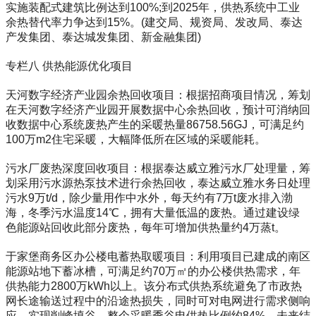
实施装配式建筑比例达到100%;到2025年，供热系统中工业
余热替代率力争达到15%。(建交局、规资局、发改局、泰达
产发集团、泰达城发集团、新金融集团)
专栏八 供热能源优化项目
天河数字经济产业园余热回收项目：根据招商项目情况，筹划
在天河数字经济产业园开展数据中心余热回收，预计可消纳回
收数据中心系统废热产生的采暖热量86758.56GJ，可满足约
100万m2住宅采暖，大幅降低所在区域的采暖能耗。
污水厂废热深度回收项目：根据泰达威立雅污水厂处理量，筹
划采用污水源热泵技术进行余热回收，泰达威立雅水务日处理
污水9万t/d，除少量用作中水外，每天约有7万t废水排入渤
海，冬季污水温度14℃，拥有大量低温的废热。通过建设绿
色能源站回收此部分废热，每年可增加供热量约4万蒸t。
于家堡商务区办公楼电蓄热取暖项目：利用项目已建成的南区
能源站地下蓄冰槽，可满足约70万㎡的办公楼供热需求，年
供热能力2800万kWh以上。该分布式供热系统避免了市政热
网长途输送过程中的沿途热损失，同时可对电网进行需求侧响
应，实现削峰填谷。整个采暖季谷电供热比例约84%。未来结