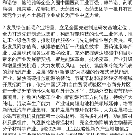
和诺德、施维雅等企业入围中国医药工业百强，康希诺、药明
康德、凯莱英、昂赛细胞、天药股份、石药集团等一批具有国
际竞争力的本土标杆企业成长为产业中坚力量。
2.发展绿色低碳产业增量。立足全国先进制造研发基地定位，
全力打造先进制造业集群，构建智能科技的现代工业体系，推
进工业绿色升级，推动现代服务业与先进制造业融合发展。积
极发展附加值高、碳排放低的新一代信息技术、医药健康等产
业，发展现代服务业和数字经济。充分把握碳达峰碳中和目标
带来的产业发展新契机，聚焦能源革命、技术变革、产业升级
和增量投资机遇，大力发展以风电、光伏、氢能和冷能为代表
的新能源产业，发展“储能+新能源”为基础的分布式智慧能源
产业。聚焦高碳排放能源的替代、节能节材和循环经济等领域
开展招商工作，依托中国(天津)自由贸易试验区中心商务片区
进一步提升节能环保领域对外开放水平，鼓励外资投资节能环
保项目。推动区内整车企业向新能源汽车方向转型，持续扩大
纯电、混动车生产能力，产业链向锂电池相关领域延伸，培育
新能源汽车产业集群。支持发展节能环保材料，大力发展稀土
永磁节能电机及配套稀土永磁材料、高温多孔材料、功能膜材
料及膜组件、气凝胶绝热保温材料、完全生物降解的生物基高
分子材料等产业。到2025年，工业战略性新兴产业增加值占