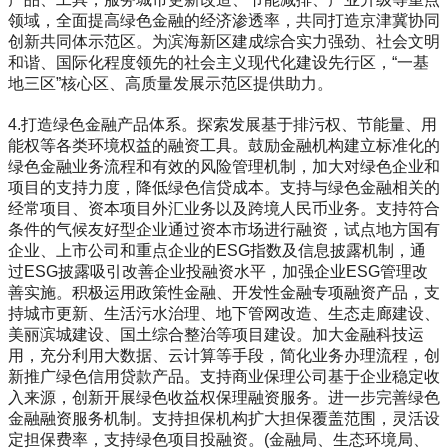
领域，全面提高绿色金融的经济渗透率，共同打造京津冀协同
创新共同体示范区。为滨海新区建成综合实力强劲、社会文明
和谐、国际化程度领先的社会主义现代化建设先行区，“一基
地三区”核心区、高质量发展示范区提供助力。
4.打造绿色金融产品体系。探索发展基于排污权、节能量、用
能权等各类环境权益的融资工具。鼓励金融机构建立标准化的
绿色金融业务流程和有效的风险管理机制，加大对绿色企业和
项目的支持力度，降低绿色信贷成本。支持与绿色金融相关的
经常项目、资本项目外汇业务以及跨境人民币业务。支持符合
条件的气候友好型企业通过资本市场进行融资，试点地方国有
企业、上市公司和重点企业的ESG指数及信息披露机制，通
过ESG披露吸引改善企业投融资水平，加强企业ESG管理改
善实施。积极运用政策性金融、开发性金融专项融资产品，支
持城市更新、生活污水治理、地下管网改造、生态走廊建设、
美丽滨城建设、国土综合整治等项目建设。加大金融科技运
用，充分利用大数据、云计算等手段，简化业务办理流程，创
新推广绿色信用贷款产品。支持商业保理公司基于企业稳定收
入来源，创新开展绿色收益权保理融资服务。进一步完善绿色
金融融资服务机制。支持担保机构扩大担保覆盖范围，灵活设
定担保费率，支持绿色项目投融资。(金融局、生态环境局、