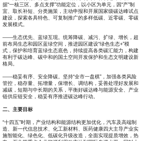
据“一核三区、多点支撑”功能定位，以小区为单元，因“产”制
宜、取长补短、分类施策，主动申报和开展国家级碳达峰试点
建设，探索各具特色、可复制推广的多样低碳、近零碳、零碳
发展模式。
——生态优先、蓝绿互现。统筹降碳、减污、扩绿、增长，超
前布局生态和园区蓝绿空间，推进园区建设“绿色生态+”模
式，保护和培育蓝绿生态底色，持续提高各类碳汇能力，构建
有利于碳达峰、碳中和的国土空间开发保护和生态文明建设新
格局。
——稳妥有序、安全降碳。坚持“全市一盘棋”，加强各类风险
管控，稳存量、拓增量，保增长、调结构，妥善处理好发展和
减碳，短期与中长期的关系，平衡好碳达峰与能源安全、产业
链供应链安全，稳妥有序推进碳达峰行动。
二、主要目标
“十四五”时期，产业结构和能源结构更加优化，汽车及高端制
造、新一代信息技术、化工新材料、医药健康四大主导产业实
施智能化、绿色化、低碳化升级改造，全面实现提质增效，热