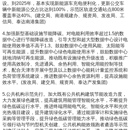
设。到2025年，基本实现新能源车充电便利化，更新公交车
辆中新能源公交占比达到100%，示范区轨道交通站点800米
覆盖率达40%。(建交局、南港规建办、规资局、发改局、工
信局、泰达南港集团)
4.加强新型基础设施节能降碳。对电能利用效率超过1.5的数
据中心进行节能降碳改造，引导大型和超大型数据中心设计电
能使用效率值不高于1.3。鼓励数据中心使用风能、太阳能等
可再生能源，提升数据中心绿色电能使用水平，鼓励数据中心
就地消纳可再生能源。推动既有设施绿色升级改造，积极推广
使用高效制冷、先进通风、余热利用、智能化用能控制等技
术，配合天津市开展中型及以上数据中心能耗计量监控系统和
负荷管理系统建设，推进数据中心余热资源利用，提高设施能
效水平。(发改局、建交局、规资局、泰达产发集团)
5.公共机构示范先行。加大既有公共机构建筑节能改造力度，
大力发展绿色建筑，提高建筑用能管理智能化水平，不断提升
绿色低碳运行水平。推进终端用能电气化、智能化水平和光伏
光热项目建设，提升建筑绿化水平。通过能源审计和实施绿色
采购等管理手段，提升绿色低碳管理能力水平。推动绿色低碳
引领行动与节约型机关创建、公共机构能效领跑者遴选等示范