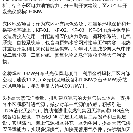
析，结合东区电力消纳能力，分三期开发建设，至2025年开
发光伏规模260MW。
东区地热项目：作为东区补充绿色热源，在满足环境保护和开
采要求基础上，KF-01、KF-02、KF-03、KF-04地热井恢复性
改造后投入使用，并配套相应的热力系统、循环水系统、电气
系统、自控系统等，包含与原热水管网对接等工作内容。地热
井重新开发利用来代替燃煤供热，每年可大量减少向大气中排
放二氧化碳、二氧化硫、氮氧化物及悬浮质粉尘等大气污染
物。
金桥焊材10MW分布式光伏风电项目：利用金桥焊材厂区内部
空地，建设11.2万m3光伏发电设备和10MW(2台×5MW)分散
式风电项目，年发电量大约4000万kW·h。
3.提高天然气消费量。推动建立完善的天然气供应体系，支持
各小区积极引进气源，减少对单一气源的依赖，积极引进
LNG(液化天然气)，协助推进北京燃气集团天津南港LNG应急
储备项目建设、中石化LNG扩建工程项目二期投产和三期建
设，实现陆地、海上气源相互补充，互为备用，提高天然气供
应保障能力，实现多源供气。加快完善用气条件，持续增加天