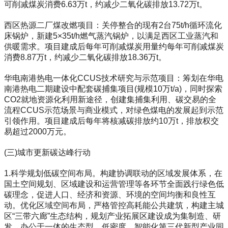
可削减煤炭消费6.63万t，约减少二氧化碳排放13.72万t。
西区热源二厂煤改燃项目：关停整合的现有2台75t/h循环流化
床锅炉，新建5×35t/h燃气蒸汽锅炉，以满足西区工业蒸汽和
供暖需求。项目建成后每年可削减煤炭用量约每年可削减煤炭
消费8.87万t，约减少二氧化碳排放18.36万t。
华电南港热电一体化CCUS技术研究与示范项目：筹划在华电
南港热电二期建设中配套碳捕集项目(规模10万t/a)，同时探索
CO2就地资源化利用新途径，创建集捕集利用、碳交易的全
流程CCUS示范场景与商业模式，对绿色煤电的发展起到示范
引领作用。项目建成后每年将核减碳排放约10万t，排放权交
易超过2000万元。
(三)城市更新碳达峰行动
1.科学规划低碳空间布局。构建协调联动的区域发展体系，在
国土空间规划、区域建设和运营管理等各环节全面践行绿色低
碳理念，促进人口、经济和资源、环境的空间均衡和良性互
动。优化区域空间布局，严格管控高耗能公共建筑，构建主城
区“三带六廊”生态结构，规划产业拓展区建设成为集制造、研
发、办公于一体的生态型、低密度、智能化第三代新型产业园