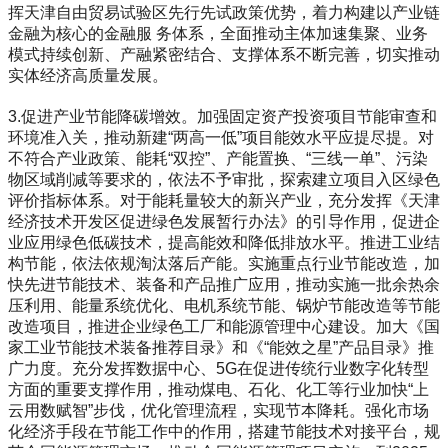
挥天津自由贸易试验区先行先试政策优势，着力构建以产业链
金融为核心的金融服 务体系，全面推动主体加速集聚、业务
模式持续创新、产融紧密结合、支撑体系不断完善，切实推动
实体经济高质量发展。
3.促进产业节能降碳增效。加强固定资产投资项目节能审查和
环境准入关，推动新建“两高一低”项目能效水平应提尽提。对
不符合产业政策、能耗“双控”、产能置换、“三线一单”、污染
物区域削减等要求的，依法不予审批，探索建立项目入区绿色
评价指标体系。对于能耗量较大的新兴产业，充分发挥《天津
经济技术开发区促进绿色发展暂行办法》的引导作用，促进企
业应用绿色低碳技术，提高能效和降低排放水平。推进工业结
构节能，依法依规淘汰落后产能。实施重点行业节能改造，加
快先进节能技术、装备和产品推广应用，推动实施一批余热余
压利用、能量系统优化、电机系统节能、锅炉节能改造等节能
改造项目，推进企业绿色工厂和能源管理中心建设。加大《国
家工业节能技术装备推荐目录》和《“能效之星”产品目录》推
广力度。充分发挥数据中心、5G在促进传统行业数字化转型
方面的重要支撑作用，推动煤电、石化、化工等行业加快“上
云用数赋智”步伐，优化管理流程，实现节本降耗。强化市场
化经济手段在节能工作中的作用，搭建节能技术对接平台，规