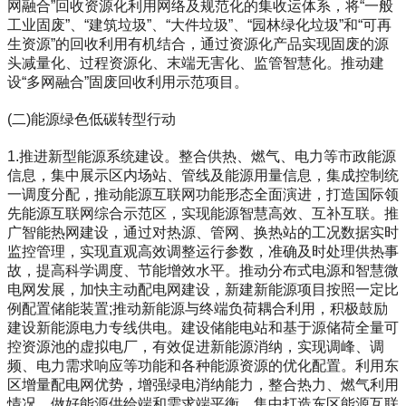
网融合”回收资源化利用网络及规范化的集收运体系，将“一般
工业固废”、“建筑垃圾”、“大件垃圾”、“园林绿化垃圾”和“可再
生资源”的回收利用有机结合，通过资源化产品实现固废的源
头减量化、过程资源化、末端无害化、监管智慧化。推动建
设“多网融合”固废回收利用示范项目。
(二)能源绿色低碳转型行动
1.推进新型能源系统建设。整合供热、燃气、电力等市政能源
信息，集中展示区内场站、管线及能源用量信息，集成控制统
一调度分配，推动能源互联网功能形态全面演进，打造国际领
先能源互联网综合示范区，实现能源智慧高效、互补互联。推
广智能热网建设，通过对热源、管网、换热站的工况数据实时
监控管理，实现直观高效调整运行参数，准确及时处理供热事
故，提高科学调度、节能增效水平。推动分布式电源和智慧微
电网发展，加快主动配电网建设，新建新能源项目按照一定比
例配置储能装置;推动新能源与终端负荷耦合利用，积极鼓励
建设新能源电力专线供电。建设储能电站和基于源储荷全量可
控资源池的虚拟电厂，有效促进新能源消纳，实现调峰、调
频、电力需求响应等功能和各种能源资源的优化配置。利用东
区增量配电网优势，增强绿电消纳能力，整合热力、燃气利用
情况，做好能源供给端和需求端平衡，集中打造东区能源互联