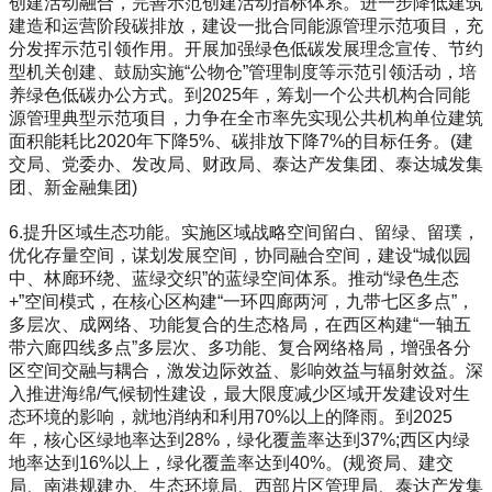
创建活动融合，完善示范创建活动指标体系。进一步降低建筑
建造和运营阶段碳排放，建设一批合同能源管理示范项目，充
分发挥示范引领作用。开展加强绿色低碳发展理念宣传、节约
型机关创建、鼓励实施“公物仓”管理制度等示范引领活动，培
养绿色低碳办公方式。到2025年，筹划一个公共机构合同能
源管理典型示范项目，力争在全市率先实现公共机构单位建筑
面积能耗比2020年下降5%、碳排放下降7%的目标任务。(建
交局、党委办、发改局、财政局、泰达产发集团、泰达城发集
团、新金融集团)
6.提升区域生态功能。实施区域战略空间留白、留绿、留璞，
优化存量空间，谋划发展空间，协同融合空间，建设“城似园
中、林廊环绕、蓝绿交织”的蓝绿空间体系。推动“绿色生态
+”空间模式，在核心区构建“一环四廊两河，九带七区多点”，
多层次、成网络、功能复合的生态格局，在西区构建“一轴五
带六廊四线多点”多层次、多功能、复合网络格局，增强各分
区空间交融与耦合，激发边际效益、影响效益与辐射效益。深
入推进海绵/气候韧性建设，最大限度减少区域开发建设对生
态环境的影响，就地消纳和利用70%以上的降雨。到2025
年，核心区绿地率达到28%，绿化覆盖率达到37%;西区内绿
地率达到16%以上，绿化覆盖率达到40%。(规资局、建交
局、南港规建办、生态环境局、西部片区管理局、泰达产发集