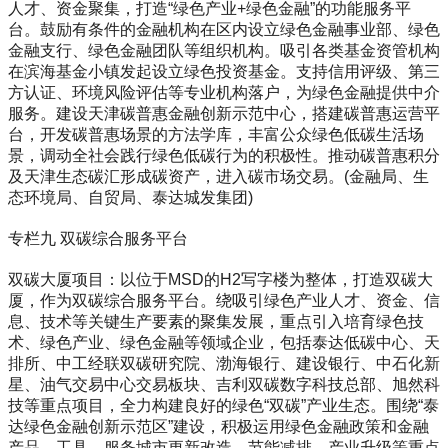
人才、资金聚集，打造“绿色产业+绿色金融”的功能服务平
台。鼓励有条件的金融机构在区内设立绿色金融事业部、绿色
金融支行、绿色金融团队等组织机构。吸引各类基金资管机构
在滨海基金小镇发起设立绿色投资基金。支持信用评级、第三
方认证、环境风险评估等专业机构落户，为绿色金融提供中介
服务。建设天津碳普惠金融创新示范中心，搭建碳普惠运营平
台，开发碳普惠场景的方法学库，丰富公众绿色低碳生活场
景，调动全社会践行绿色低碳行为的积极性。推动碳普惠积分
及天津生态碳汇形成碳资产，进入碳市场交易。(金融局、生
态环境局、自贸局、泰达城发集团)
专栏九 双碳综合服务平台
双碳大厦项目：以位于MSD的H2写字楼为整体，打造双碳大
厦，作为双碳综合服务平台。绕吸引绿色产业人才、资金、信
息、技术等关键生产要素的聚集发展，重点引入培育绿色技
术、绿色产业、绿色金融等领域企业，包括泰达低碳中心、天
排所、中工经联双碳研究院、渤海银行、建设银行、中石化新
星、油气交易中心交易板块、吉利双碳数字科技总部、旭然科
技等重点项目，全力构建良好的绿色“双碳”产业生态。围绕“泰
达绿色金融创新示范区”建设，积极运用绿色金融政策和金融
产品、工具，服务城市更新改造、节能减排、产业升级等重点