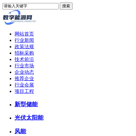
网站首页
行业新闻
政策法规
招标采购
技术前沿
行业市场
企业动态
推荐企业
行业会展
项目工程
新型储能
光伏太阳能
风能