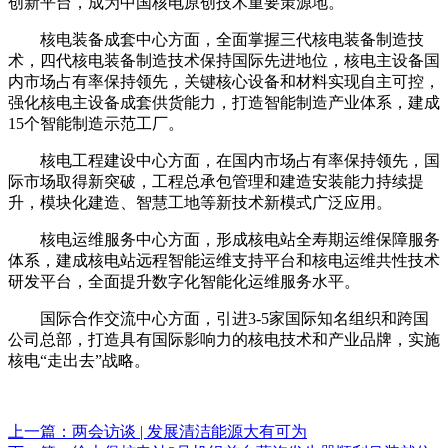
创新平台，成为中国核电原创技术重要策源地。
核电装备成套中心方面，全面掌握三代核电装备制造技
术，四代核电装备制造技术保持国际先进地位，核电主设备国
内市场占有率保持领先，关键核心设备和材料实现自主可控，
强化核电主设备成套供货能力，打造智能制造产业体系，建成
15个智能制造示范工厂。
核电工程建设中心方面，在国内市场占有率保持领先，国
际市场取得新突破，工程总承包管理和建造安装能力持续提
升，模块化建造、智慧工地等新技术新模式广泛应用。
核电运维服务中心方面，形成核电站全寿期运维保障服务
体系，建成核电站远程智能运维支持平台和核电运维共性技术
研发平台，全面提升数字化智能化运维服务水平。
国际合作交流中心方面，引进3-5家国际知名组织和跨国
公司总部，打造具有国际影响力的核电技术和产业品牌，实施
核电“走出去”战略。
上一篇：两会访谈 | 发展清洁能源大有可为