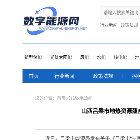
行业新闻
政策法规
新型储能
光伏太阳能
风能
水能
核电能
地
首页
行业新闻
政策法规
招
您的位置：
首页
>
分站
>
地热能
山西吕梁市地热资源蕴
近日，吕梁市能源局发布关于《吕梁市“十