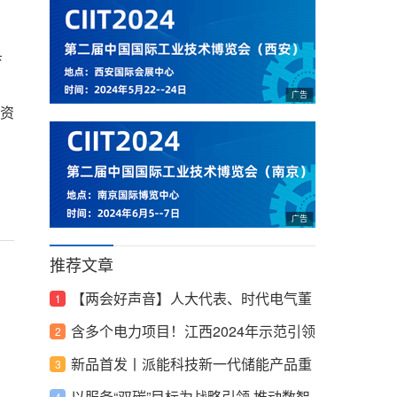
县
资
推荐文章
【两会好声音】人大代表、时代电气董
事长李东林：加快完善新型储能行业标
含多个电力项目！江西2024年示范引领
准体系与监管机制
性项目清单印发
新品首发丨派能科技新一代储能产品重
磅发布
以服务“双碳”目标为战略引领 推动数智