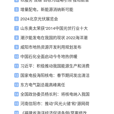
化坚强电网建设
增量配电，新能源消纳新可能
2024北京光伏展览会
山东奥太荣获“2014中国光伏行业十大
创新逆变器企业”等双项大奖
潮汐能发电在我国的现状 2022海洋潮
汐能发电装机容量未来前景
咸阳市地热资源开发利用规划发布
中国石化全面启动今冬地热供暖
习近平：积极推动我国能源生产和消费
革命
国家电投海阳核电：春节期间发出清洁
电力约5亿度
东方电气副总裁高峰离任
全国政协委员杨长利：将核电纳入我国
绿色电力证书体系
河南信阳市：推动“风光火储”和“源网荷
储”两个一体化项目落地实施
《福建省海洋经济促进条例(草案修改