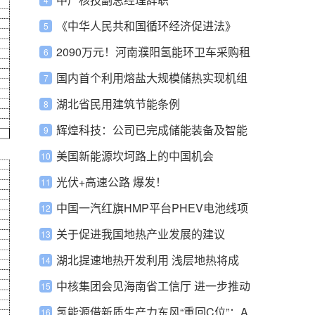
《中华人民共和国循环经济促进法》
2090万元！河南濮阳氢能环卫车采购租
赁项目中标结果公示
国内首个利用熔盐大规模储热实现机组
深度调峰及顶峰的重大科技创新示范项
湖北省民用建筑节能条例
目首桩顺利浇筑
辉煌科技：公司已完成储能装备及智能
微电网相关关键部件的技术验证和测试
美国新能源坎坷路上的中国机会
环境的初步建设
光伏+高速公路 爆发！
中国一汽红旗HMP平台PHEV电池线项
目招标
关于促进我国地热产业发展的建议
湖北提速地热开发利用 浅层地热将成
“夏热冬冷”调节器
中核集团会见海南省工信厅 进一步推动
已有项目建设
氢能源借新质生产力东风“重回C位”：A