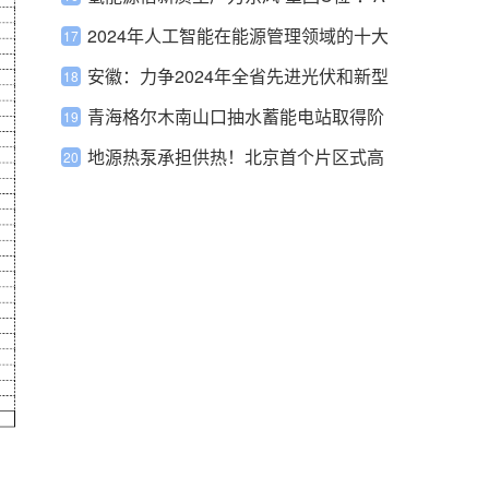
股上市公司闻“氢”起舞，龙头六连板背
2024年人工智能在能源管理领域的十大
后含“氢”量遭质疑
趋势
安徽：力争2024年全省先进光伏和新型
储能产业营业收入增长15%
青海格尔木南山口抽水蓄能电站取得阶
段性进展
地源热泵承担供热！北京首个片区式高
可再生能源项目获批