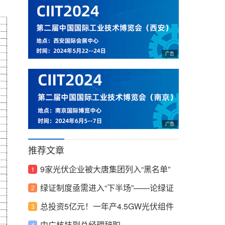
推荐文章
9家光伏企业被大唐集团列入“黑名单”
绿证制度亟需进入“下半场”——论绿证
需求侧如何改革
总投资5亿元！一年产4.5GW光伏组件
生产项目拟落户安徽亳州涡阳县
中广核技副总经理辞职