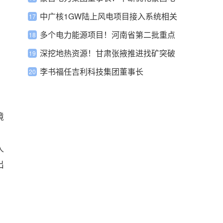
网与华北电网的联络方式
中广核1GW陆上风电项目接入系统相关
服务招标
多个电力能源项目！河南省第二批重点
建设项目名单印发
深挖地热资源！甘肃张掖推进找矿突破
战略行动
李书福任吉利科技集团董事长
境
人
出