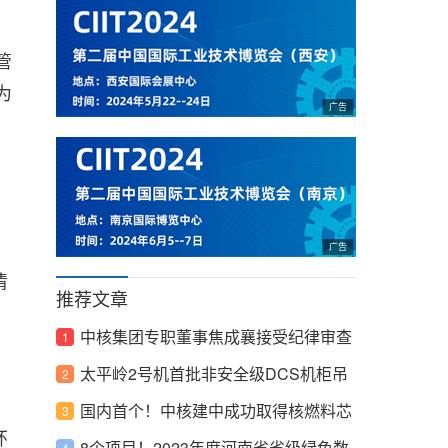
管
为
、
清
推荐文章
中核集团专职董事焦成襄接受纪律审查
和监察调查
太平岭2号机首批非安全级DCS机柜吊
装引入
国内首个！中核建中成功取得核燃料芯
环
块运输容器制造许可证
8个项目！2023年度河南省省级绿色数