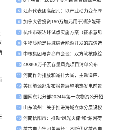
据中心名单公示
江苏代表团高纪凡：以产业动力变革厚
植强国之基——构建光伏产业高质量发
加拿大省投资150万加元用于潮汐能研
展生态圈的建议
究
杭州市碳达峰试点实施方案（征求意见
能
区
稿）：推动化石能源清洁高效利用
生物质能是县域综合能源开发的靠谱选
精
择吗？
中核集团与青岛市会谈：双方就核能综
合利用等领域深化合作
4889.5万千瓦存量风光项目清单公布！
河南作为排放和减排大省，主动适应、
有
积极融入全国碳市场
美国能源部发布报告展望地热发电前景
国网东北分部2024年第一次物资公开招
标批次采购项目推荐的中标候选人公示
山东滨州：关于推进海域立体分层设权
生
的通知
河南信阳市：推动“风光火储”和“源网荷
储”两个一体化项目落地实施
蒙古电力集团董事长：不断优化蒙西电