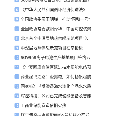
别中标
《中华人民共和国循环经济促进法》
全国政协委员王明弹：推动“国和一号”
等我国先进核电型号“走出去”
全国政协常委欧阳泽华：中国可控核聚
变领域发展正加速前行
北京首个中深层地热供暖示范项目“入
列”冬供方阵
中深层地热供暖示范项目在京投运
5GWh锂离子电池生产基地项目签约云
南水富
《宁夏回族自治区跃进抽水蓄能电站预
可行性研究报告（送审稿）》通过审查
商业起飞之路：虚拟电厂如何扬帆起航
规划总院主持审查会
国家标准《反渗透海水淡化产品水水质
要求》获批
辉煌科技：公司已完成储能装备及智能
微电网相关关键部件的技术验证和测试
工商业储能赛道依旧火热
环境的初步建设
辽宁清原抽水蓄能电站2号机组投产发