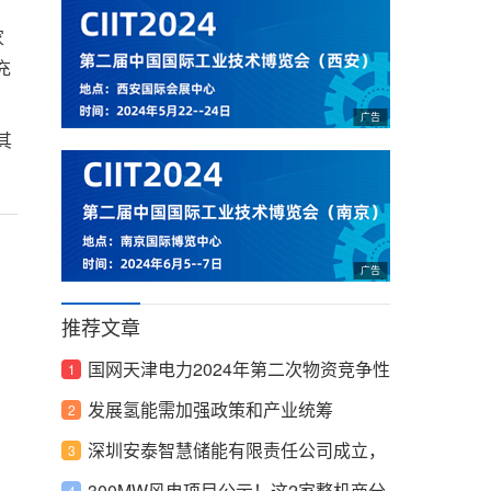
家
充
其
推荐文章
国网天津电力2024年第二次物资竞争性
谈判采购推荐的成交候选人
发展氢能需加强政策和产业统筹
深圳安泰智慧储能有限责任公司成立，
注册资本1000.00万元人民币
300MW风电项目公示！这2家整机商分