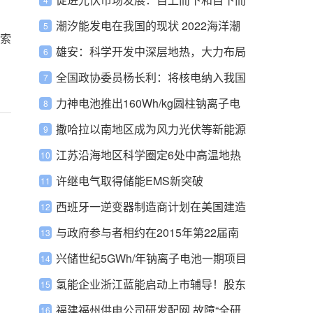
上的两种力量缺一不可
潮汐能发电在我国的现状 2022海洋潮
索
汐能发电装机容量未来前景
雄安：科学开发中深层地热，大力布局
浅层地热
全国政协委员杨长利：将核电纳入我国
绿色电力证书体系
力神电池推出160Wh/kg圆柱钠离子电
池
撒哈拉以南地区成为风力光伏等新能源
新兴市场
江苏沿海地区科学圈定6处中高温地热
能资源远景区
许继电气取得储能EMS新突破
西班牙一逆变器制造商计划在美国建造
20GW逆变器工厂
与政府参与者相约在2015年第22届南
非开普敦能源展
兴储世纪5GWh/年钠离子电池一期项目
预计年底主体工程完工
氢能企业浙江蓝能启动上市辅导！股东
含高瓴创投、中国石化、申能等！
福建福州供电公司研发配网 故障“全研