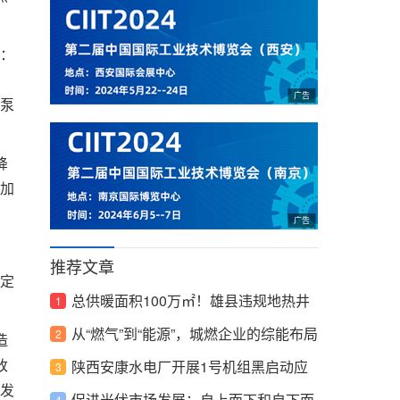
：
，
泵
降
更加
推荐文章
定
总供暖面积100万㎡！雄县违规地热井
小区寻找替代热源
从“燃气”到“能源”，城燃企业的综能布局
造
陕西安康水电厂开展1号机组黑启动应
改
发
急演练
促进光伏市场发展：自上而下和自下而