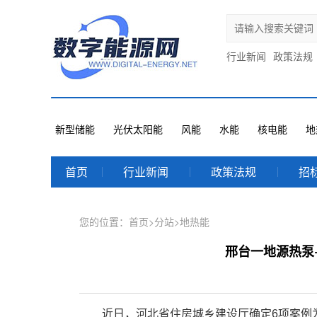
行业新闻
政策法规
新型储能
光伏太阳能
风能
水能
核电能
地
首页
行业新闻
政策法规
招
您的位置：
首页
>
分站
>
地热能
邢台一地源热泵
近日，河北省住房城乡建设厅确定6项案例