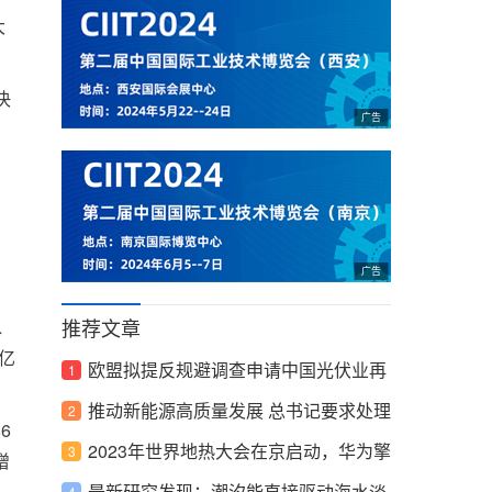
大
决
推荐文章
水
8亿
欧盟拟提反规避调查申请中国光伏业再
遇麻烦
推动新能源高质量发展 总书记要求处理
6
好这几组关系
2023年世界地热大会在京启动，华为擎
增
云携能源行业解决方案亮相
最新研究发现：潮汐能直接驱动海水淡