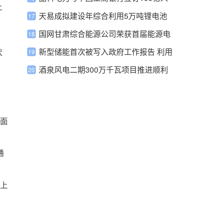
上
S
民币战略合作协议
天易成拟建设年综合利用5万吨锂电池
项目
国网甘肃综合能源公司荣获首届能源电
子产业创新大赛二等奖
新型储能首次被写入政府工作报告 利用
伏
率和降成本成代表委员关注重点
酒泉风电二期300万千瓦项目推进顺利
面
通
上
市