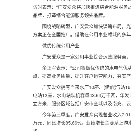
访时表示：“广安爱众将加快推进综合能源服务战略
品牌，打造综合能源服务领先品牌。”
围绕战略转型，广安爱众加快谋篇布局，光伏
方案正在全国推广。借助在公用事业领域的多年
做优传统公用产业
广安爱众是一家公用事业综合运营服务商，水
余正军表示：“公司将做优传统的水电气优势
点，提高业务质量，提升客户运营能力，夯实产
广安爱众拥有自来水厂10座、(储)配气站16座、
电站12座，水电站装机容量43.64万千瓦，年发
立方米，服务区域包括广安市全域以及南充、云
今年第三季度，广安爱众实现营业收入7.01亿元
万元，同比增长85.66%。业绩增长主要系上游
加。