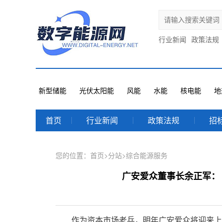
行业新闻
政策法规
新型储能
光伏太阳能
风能
水能
核电能
地
首页
行业新闻
政策法规
招
您的位置：
首页
>
分站
>
综合能源服务
广安爱众董事长余正军：
作为资本市场老兵，明年广安爱众将迎来上市