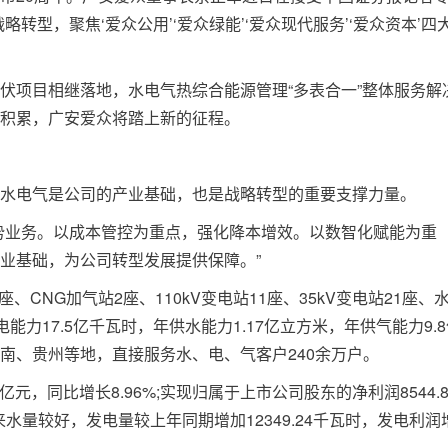
转型，聚焦‘爱众公用’‘爱众绿能’‘爱众现代服务’‘爱众资本’四
项目相继落地，水电气热综合能源管理“多表合一”整体服务解
积累，广安爱众将踏上新的征程。
电气是公司的产业基础，也是战略转型的重要支撑力量。
业务。以成本管控为重点，强化降本增效。以数智化赋能为重
业基础，为公司转型发展提供保障。”
CNG加气站2座、110kV变电站11座、35kV变电站21座、
电能力17.5亿千瓦时，年供水能力1.17亿立方米，年供气能力9.
南、贵州等地，直接服务水、电、气客户240余万户。
，同比增长8.96%;实现归属于上市公司股东的净利润8544.8
来水量较好，发电量较上年同期增加12349.24千瓦时，发电利润