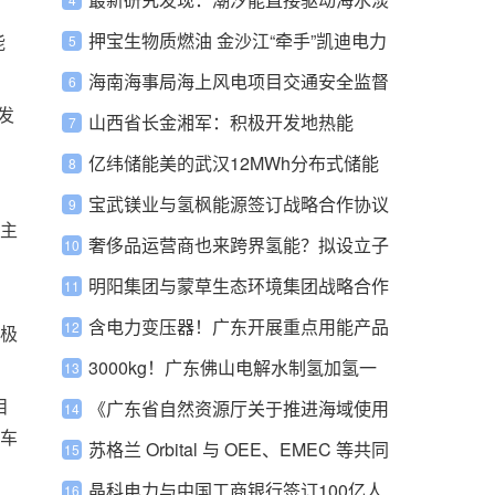
化
押宝生物质燃油 金沙江“牵手”凯迪电力
能
海南海事局海上风电项目交通安全监督
发
管理办法
山西省长金湘军：积极开发地热能
亿纬储能美的武汉12MWh分布式储能
项目投入运营
宝武镁业与氢枫能源签订战略合作协议
主
奢侈品运营商也来跨界氢能？拟设立子
公司推进氢能业务
明阳集团与蒙草生态环境集团战略合作
含电力变压器！广东开展重点用能产品
极
设备摸底和更新改造工作
3000kg！广东佛山电解水制氢加氢一
目
体化站项目开工
《广东省自然资源厅关于推进海域使用
车
权立体分层设权的通知》政策解读
苏格兰 Orbital 与 OEE、EMEC 等共同
开展潮流能机组阵列项目 EURO-TIDE
晶科电力与中国工商银行签订100亿人