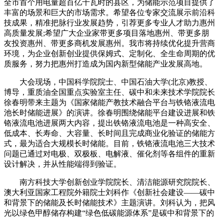
全市首个用电量超百亿千瓦时的县区，为储能示范项目提供了
丰富的场景和巨大的市场需求。希望各位专家交流展示前沿科
技成果，精准把脉行业发展趋势，引荐更多专业人才助力惠州
高质量发展;希望广大企业家带更多项目落地惠州、带更多朋
友投资惠州、带更多商机发展惠州。我市将持续优化提升营商
环境，为企业创新创业提供保姆式、定制化、全生命周期的优
质服务，努力把惠州打造成为国内新型储能产业发展高地。
大会现场，中国科学院院士、中国石油大学(北京)教授、
博导，重质油全国重点实验室主任、碳中和未来技术学院院长
徐春明带来主题为《国家储能产教技术融合平台与铁铬液流电
池长时储能进展》的演讲。徐春明围绕储能平台建设进展和铁
铬液流电池进展两大内容，提出铁铬液流电池是一种高安全、
低成本、长寿命、大容量、长时间且完成商业化验证的储能方
式，最为适合大规模长时储能。目前，铁铬液流电池三大技术
问题已通过对电极、双极板、电解液、催化剂等各组件的重新
设计解决，并从性能端得到验证。
南方科技大学创新创业学院院长、清洁能源研究院院长、
澳大利亚国家工程院外籍院士刘科作《创新社会建设——碳中
和背景下的储能及长时储能技术》主题演讲。刘科认为，把风
光以绿色甲醇储存构建“绿色低碳能源体系”是碳中和背景下的