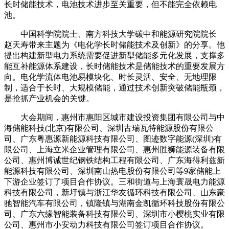
长时储能技术，电池技术进步至关重要，但不能完全依赖电
池。
中国科学院院士、南方科技大学碳中和能源研究院院长
赵天寿带来主题为《电化学长时储能技术及创新》的分享。他
提出构建新型电力系统需要促进新型储能多元化发展，支撑多
能互补能源体系建设，长时储能技术是储能技术的重要发展方
向。电化学流体电池易模块化、时长灵活、安全、无地理限
制，适合于长时、大规模储能，通过技术创新突破储能瓶颈，
是抢抓产业机会的关键。
大会期间，惠州市惠阳区城市建设投资集团有限公司与中
海储能科技(北京)有限公司、深圳古瑞瓦特能源股份有限公
司、广东粤惠源新能源科技有限公司、图迹数字能源(深圳)有
限公司、上海立米企业管理有限公司、惠州胜狮能源装备有限
公司、惠州博诚世纪钢铁结构工程有限公司、广东海得利兹新
能源科技有限公司、深圳南山热电股份有限公司等9家储能上
下游企业签订了项目合作协议。三和街道与上海寰晟电力能源
科技有限公司，新圩镇与浙江华友循环科技有限公司、山东豪
驰智能汽车有限公司，镇隆镇与湖南金凯循环科技股份有限公
司、广东六缘智能装备科技有限公司、深圳市小樱桃实业有限
公司、惠州市小安动力科技有限公司签订项目合作协议。