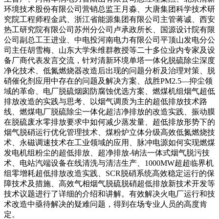
环境技术股份有限公司营销总监王月淼、大唐集团科学技术研
究院工程师程金武、浙江省能源集团有限公司主管蒋诚、西安
热工研究院有限公司苏州分公司卢承政所长、国源设计院有限
公司副总工王进业、中电投河南电力有限公司平顶山发电分公
司主任胡雪梅、山东大学朱维群教授等二十多位业内专家及设
备厂商代表发言交流，针对清新环境单塔一体化脱硫除尘深度
净化技术、低氮燃烧器改造后出现的问题分析及治理对策、脱
硝催化剂应用中存在的问题及解决方案、战胜PM2.5—抑尘领
域的革命、电厂脱硫烟囱防腐蚀优选方案、燃煤机组烟气超低
排放改造的实践与思考、以烟气调质为主的超低排放技术路
线、燃煤电厂脱硫除尘一体化超洁净排放的改造实践、振动膜
在脱硫废水零排放要求中如何减少蒸发量、超低排放形势下的
烟气脱硝运行优化管理技术、煤粉炉立体分级高效低氮燃烧技
术、永磁调速技术在工业领域的应用、脉冲电源如何实现燃煤
发电机组粉尘的超低排放、超净排放-钠法一体式烟气脱污技
术、电站汽端设备在线清洗与清洁生产、1000MW超超临界机
组零增耗超低排放改造实践、SCR脱硝系统高效稳定运行的保
障技术及措施、高效气相烟气脱硫脱硝超低排放新技术开发等
技术议题进行了详细的介绍和讲解。有效解决火电厂运行和技
术改造中亟待解决的疑难问题，得到在场专业人员的高度肯
定。