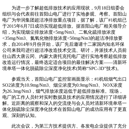
为进一步了解超低排放技术的应用现状，9月18日组委会
组织与会代表前往首阳山电厂进行了实地参观、考察。首阳山
电厂为华润集团超洁净排放重点项目，据了解，该厂#1机组已
于2015年6月7日成功实现超低排放。据首阳山电厂相关领导介
绍，为实现烟尘排放浓度<5mg/Nm3、二氧化硫排放浓度
<35mg/Nm3、氮氧化物排放浓度<50mg/Nm3的超洁净排放要
求，自2014年9月份开始，该厂先后邀请十二家国内知名环保
公司来我司进行超洁净改造技术交流、研讨，并派技术人员前
往山西大唐云冈、内蒙大唐托克托电厂进行实地考察超低排放
改造运行情况，最终选定适合项目的最佳解决方案——清新环
境单塔一体化脱硫除尘深度净化技术(简称“SPC-3D”技术)。
参观当天，首阳山电厂监控室画面显示：#1机组烟气出口
SO2浓度为10.9mg/Nm3、烟尘浓度为0.9mg/Nm3、NOX浓度
为26.3mg/Nm3，烟气排放浓度远低于超低排放标准。现场，
电厂的工作人员针对实时数据及技术的应用情况进行了详细讲
解。近距离的观察和深入的交流使与会人员对清新环境单塔一
体化脱硫除尘深度净化技术在首阳山电厂的成功应用有了更直
观、深刻的认知。
此次会议，为第三方技术提供方、各发电企业提供了充分