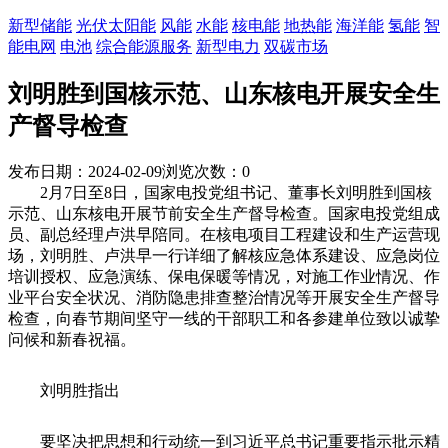
新型储能
光伏太阳能
风能
水能
核电能
地热能
海洋能
氢能
智
能电网
电池
综合能源服务
新型电力
双碳市场
刘明胜到国核示范、山东核电开展安全生
产督导检查
发布日期：2024-02-09
浏览次数：
0
2月7日至8日，国家电投党组书记、董事长刘明胜到国核
示范、山东核电开展节前安全生产督导检查。国家电投党组成
员、副总经理卢洪早陪同。在核电项目工程建设和生产运营现
场，刘明胜、卢洪早一行详细了解核应急体系建设、应急岗位
培训授权、应急演练、保电保暖等情况，对施工作业情况、作
业平台安全状况、消防隐患排查整治情况等开展安全生产督导
检查，向春节期间坚守一线的干部职工和各参建单位致以诚挚
问候和新春祝福。
刘明胜指出
要坚决把思想和行动统一到习近平总书记重要指示批示精