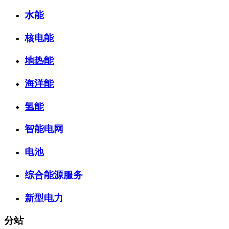
水能
核电能
地热能
海洋能
氢能
智能电网
电池
综合能源服务
新型电力
分站