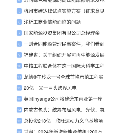
机问世
杭州市碳达峰试点实施方案（征求意见
稿）：推动化石能源清洁高效利用
浅析工商业储能面临的问题
国家能源投资集团有限公司总经理余
兵：传统能源的绿色低碳转型正在加速
一则合同能源管理民事案件，我们看到
了什么？
福建省：关于组织开展可再生能源发展
试点示范项目申报的通知
中核工程联合体在这一国际大科学工程
中成功中标
龙鳍®在玲龙一号全球首堆示范工程实
现首台套应用
20亿！又一巨头跨界风电
英国Inyanga公司将建造东南亚第一座
潮汐能发电厂
内蒙古包头：统筹布局风电、光伏、氢
能、储能装备和新能源重卡配套产业
总投资213亿！欣旺达动力义乌基地项
目投产
甘肃：2024年新增新能源装机1200万