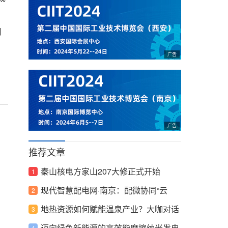
司
。
推荐文章
秦山核电方家山207大修正式开始
现代智慧配电网·南京：配微协同“云
边”、“光储直柔”互联，能源胜景呈现
地热资源如何赋能温泉产业？大咖对话
共研技术创新
迈向绿色新能源的高效能摩擦纳米发电