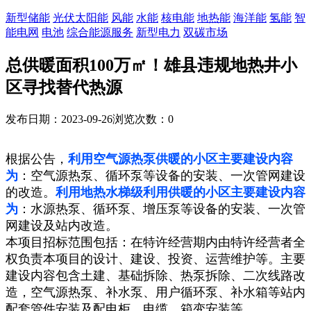
新型储能
光伏太阳能
风能
水能
核电能
地热能
海洋能
氢能
智
能电网
电池
综合能源服务
新型电力
双碳市场
总供暖面积100万㎡！雄县违规地热井小
区寻找替代热源
发布日期：2023-09-26
浏览次数：
0
根据公告，
利用空气源热泵供暖的小区主要建设内容
为
：空气源热泵、循环泵等设备的安装、一次管网建设
的改造。
利用地热水梯级利用供暖的小区主要建设内容
为
：水源热泵、循环泵、增压泵等设备的安装、一次管
网建设及站内改造。
本项目招标范围包括：在特许经营期内由特许经营者全
权负责本项目的设计、建设、投资、运营维护等。主要
建设内容包含土建、基础拆除、热泵拆除、二次线路改
造，空气源热泵、补水泵、用户循环泵、补水箱等站内
配套管件安装及配电柜、电缆、箱变安装等。