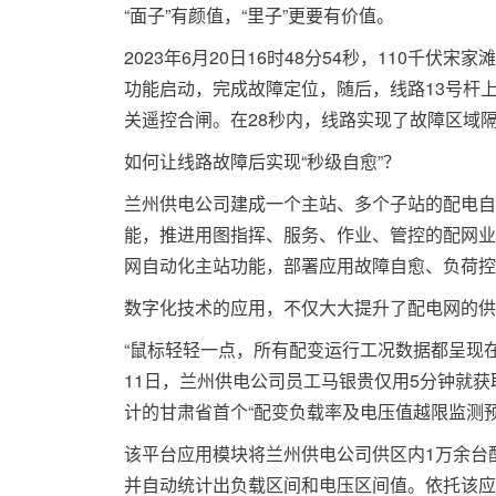
“面子”有颜值，“里子”更要有价值。
2023年6月20日16时48分54秒，110千
功能启动，完成故障定位，随后，线路13号杆上
关遥控合闸。在28秒内，线路实现了故障区域
如何让线路故障后实现“秒级自愈”？
兰州供电公司建成一个主站、多个子站的配电自
能，推进用图指挥、服务、作业、管控的配网业
网自动化主站功能，部署应用故障自愈、负荷控
数字化技术的应用，不仅大大提升了配电网的供
“鼠标轻轻一点，所有配变运行工况数据都呈现
11日，兰州供电公司员工马银贵仅用5分钟就
计的甘肃省首个“配变负载率及电压值越限监测
该平台应用模块将兰州供电公司供区内1万余台
并自动统计出负载区间和电压区间值。依托该应