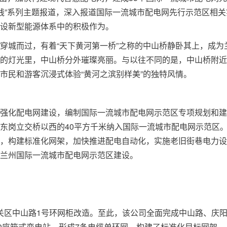
实践”系列主题报道，深入报道国际一流城市配电网先行示范区相关
设新型能源体系中的积极作为。
穿城而过，有着“天下黄河第一桥”之称的中山桥静卧其上，成为
的灯光里，中山桥分外璀璨亮丽。与以往不同的是，中山桥附近
市民和游客沉浸式体验“黄河之滨别样美”的独特风情。
强化配电网建设，编制国际一流城市配电网示范区专项规划和建
东岗立交桥以西的40平方千米纳入国际一流城市配电网示范区
，构建标准化网架，加快推进配电自动化，实施老旧街巷电力设
兰州国际一流城市配电网示范区建设。
市城关区中山路1号环网柜改造。至此，该公司全面完成中山路、庆
10座箱式变电站，形成7条电缆单环网，构建了标准化目标网架。