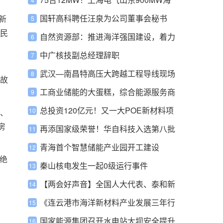
上风电项目相关中标公示
国轩高科聘任汪泉为公司董事会秘书
新
民
自然资源部：推进海洋强国建设，着力
打造蓝色发展新动能
中广核技副总经理辞职
武汉—南昌特高压大跨越工程导线现场
故
测振完成
工商业储能的大蛋糕，综合能源服务商
能吃到多少？
总投资120亿元！又一大POE新材料项
、
房
目开工
再添国家级荣誉！华自科技入选第八批
制造业单项冠军企业
青海首个智慧储能产业园开工建设
绝
秦山核电发生一起0级运行事件
【两会好声音】全国人大代表、泰和新
材董事长宋西全：加强用户侧储能建
《连云港市海洋新材料产业发展三年行
设，促进新能源行业健康发展
动计划 （2023-2025年）》政策解读
国家能源集团召开水电站大坝安全提升