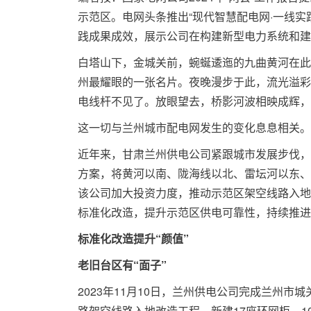
示范区。电网头条推出“现代智慧配电网·一线
践成果成效，展示公司在构建新型电力系统和建
白塔山下，金城关前，蜿蜒逶迤的九曲黄河在此
州最耀眼的一张名片。夜晚漫步于此，流光溢彩
电线杆不见了。放眼望去，桥影河波相映成辉，
这一切与兰州城市配电网发生的变化息息相关。
近年来，甘肃兰州供电公司紧跟城市发展步伐，
方案，将黄河以南、陇海线以北、雷坛河以东、
该公司加大投资力度，推动示范区架空线路入地
标准化改造，提升示范区供电可靠性，持续推进
标准化改造提升“颜值”
老旧台区有“面子”
2023年11月10日，兰州供电公司完成兰州
路架空线路入地改造工程，新建17座环网柜、