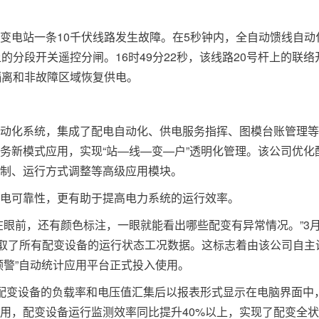
伏宋家滩变电站一条10千伏线路发生故障。在5秒钟内，全自动馈线自动
的分段开关遥控分闸。16时49分22秒，该线路20号杆上的联络
隔离和非故障区域恢复供电。
动化系统，集成了配电自动化、供电服务指挥、图模台账管理等
务新模式应用，实现“站—线—变—户”透明化管理。该公司优化
制、运行方式调整等高级应用模块。
电可靠性，更有助于提高电力系统的运行效率。
在眼前，还有颜色标注，一眼就能看出哪些配变有异常情况。”3
获取了所有配变设备的运行状态工况数据。这标志着由该公司自主
预警”自动统计应用平台正式投入使用。
配变设备的负载率和电压值汇集后以报表形式显示在电脑界面中
用，配变设备运行监测效率同比提升40%以上，实现了配变全