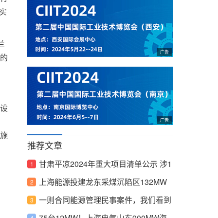
实
兰
的
设
。
施
推荐文章
甘肃平凉2024年重大项目清单公示 涉1
8个风、光等能源项目
上海能源投建龙东采煤沉陷区132MW
光伏电站
一则合同能源管理民事案件，我们看到
阳
了什么？
75台12MW！上海电气山东900MW海