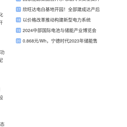
专项行动推进会
欣旺达电白基地开园！全部建成达产后
化
预计年产值60亿
以价格改革推动构建新型电力系统
开
2024中部国际电池与储能产业博览会
0.868元/Wh，宁德时代2023年储能售
价降9%毛利率涨40%！
功
配
月
设
，
状态