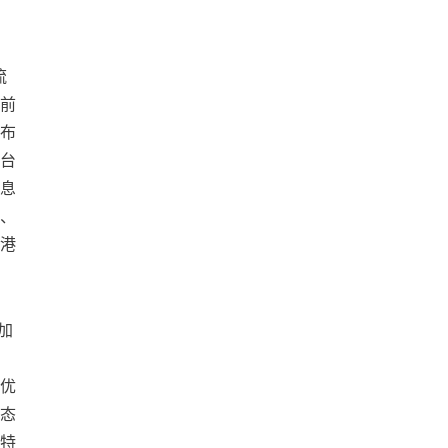
流
前
布
台
息
、
港
加
优
态
特