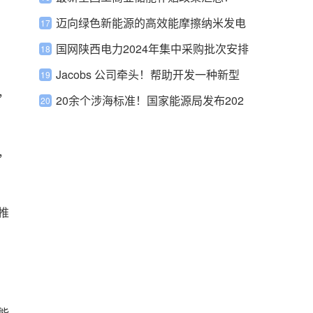
迈向绿色新能源的高效能摩擦纳米发电
机问世
国网陕西电力2024年集中采购批次安排
Jacobs 公司牵头！帮助开发一种新型
，
潮汐涡轮机
20余个涉海标准！国家能源局发布202
3年能源领域行业标准制定计划
，
推
能