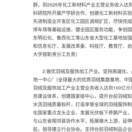
群，到2025年化工新材料产业主营业务收入达
科研院所开展产学研合作，创建化工新材料实验
先进制造业开发区化工园区调规扩区，尽快完成
停车场等基础设施，健全园区服务功能，争创国
东明石化、鲁西化工等山东省大型化工基地加强
和信息化厅、发展改革委、科技厅、教育厅、自
大学按职责分工负责）
2.做优羽绒及服饰加工产业。坚持高端化、
地一中心”（全球最大的优质羽绒集散基地、中国
羽绒及服饰加工产业主营业务收入达到100亿
务建设体系，创建国家级中心，提升台前羽绒知
水洗羽绒质量标杆，打造享誉全球的羽绒服饰制
化国家重点龙头企业，发展光伏板下养鹅产业，
与山东省相邻县协作水平，拓展做大上游，延伸
前，指导建立行业协会。支持台前羽绒制品企业