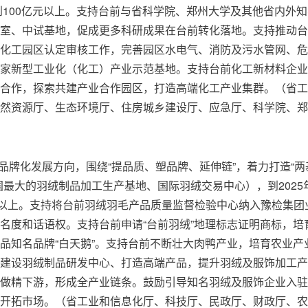
到100亿元以上。支持台前与省科学院、郑州大学及其他省内外知
室、中试基地，促成更多科研成果在台前转化落地。支持推动台
化工园区认定审核工作，完善园区水电气、消防及污水管网、危
家新型工业化（化工）产业示范基地。支持台前化工新材料企业
合作，探索共建产业合作园区，打造高端化工产业集群。（省工
然资源厅、生态环境厅、住房城乡建设厅、应急厅、科学院、郑
品牌化发展方向，围绕“提品质、塑品牌、延伸链”，着力打造“两
最大的羽绒制品加工生产基地、国际羽绒交易中心），到2025
元以上。支持将台前羽绒羽毛产品质量监督检验中心纳入豫检集团
名度和话语权。支持台前申请“台前羽绒”地理标志证明商标，培
品知名品牌“白天鹅”。支持台前不断壮大肉鸭产业，培育农业产
建设羽绒制品研发中心、打造高端产品，提升羽绒及服饰加工产
做精下游，形成全产业链条。鼓励引导知名羽绒及服饰企业入驻
开拓市场。（省工业和信息化厅、科技厅、民政厅、财政厅、农