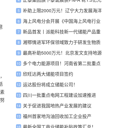
融资
补助上限2000万元！辽宁大力发展海洋
牧场
海上风电分会开展《中国海上风电行业
意
发展报告（2023）》编撰征集工作
新品首发丨派能科技新一代储能产品重
磅发布
湘鄂情进军环保领域致力于研发生物质
能技术
最高补助5000万元！北京发文支持地源
热泵
多个电力能源项目！河南省第二批重点
建设项目名单印发
欣旺达两大储能项目签约
，
活
运达股份将成立储能公司！
素
四川一批重点电网工程建设加速推进
努
关于促进我国地热产业发展的建议
福州首家地沟油回收加工企业投产
最新全国工商业储能补贴政策汇总！