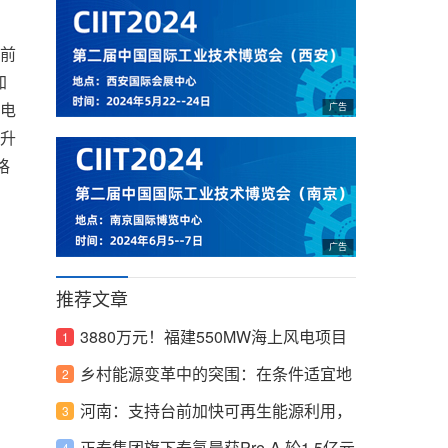
前
加
电
升
格
推荐文章
3880万元！福建550MW海上风电项目
服务中标公示
乡村能源变革中的突围：在条件适宜地
区探索建设多能互补的分布式低碳综合
河南：支持台前加快可再生能源利用，
能源网络
布局建设储能电站
正泰集团旗下泰氢晨获Pre-A 轮1.5亿元