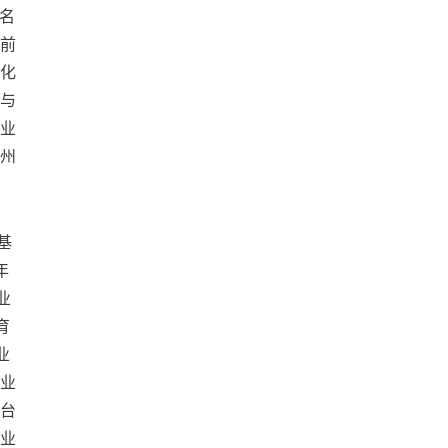
名
前
化
与
业
州
基
年
业
育
业
业
台
业