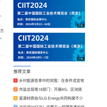
、
方
。
推荐文章
乡村能源变革中的突围：在条件适宜地
区探索建设多能互补的分布式低碳综合
市监总局等18部门：开展6G、区块链
能源网络
等核心标准研究
星源材质拟与LG Energy共同构建不少
于120亿平方米隔膜采购量的全球合作
总投资30亿元！内蒙古一超薄高透光伏