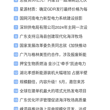
框架
玻璃项目开工建设
星源材质：确定GDR发行最终价格为每
份9.46美元
国网河南电力新型电力系统建设掠影
深圳供电局有限公司2024年主网一次设
备、主网一次材料第一批次物资专项单
广东支持沿海县创建现代化海洋牧场
一来源采购公示
国家发展改革委负责同志就《加快推动
建筑领域节能降碳工作方案》答记者问
广汽与格林美签约合作，涉及报废新能
源汽车、废旧动力电池回收
押宝生物质燃油 金沙江“牵手”凯迪电力
湖北孝感新能源装机大幅增加 占据半壁
江山
规模翻倍，内容升级！5月，邀您来苏
州! CLNB新能源博览会免费参观通道盛
全球在建单机最大的塔式光热发电项目
大开启！
正式开工
广东优化环评管理促进海洋牧场高质量
发展
嵊泗县推动海上风电规模化开发，达成