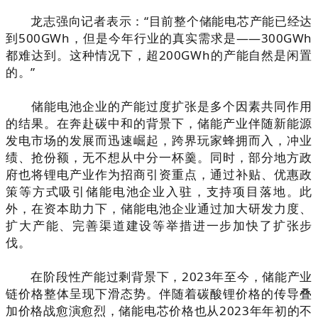
龙志强向记者表示：“目前整个储能电芯产能已经达
到500GWh，但是今年行业的真实需求是——300GWh
都难达到。这种情况下，超200GWh的产能自然是闲置
的。”
储能电池企业的产能过度扩张是多个因素共同作用
的结果。在奔赴碳中和的背景下，储能产业伴随新能源
发电市场的发展而迅速崛起，跨界玩家蜂拥而入，冲业
绩、抢份额，无不想从中分一杯羹。同时，部分地方政
府也将锂电产业作为招商引资重点，通过补贴、优惠政
策等方式吸引储能电池企业入驻，支持项目落地。此
外，在资本助力下，储能电池企业通过加大研发力度、
扩大产能、完善渠道建设等举措进一步加快了扩张步
伐。
在阶段性产能过剩背景下，2023年至今，储能产业
链价格整体呈现下滑态势。伴随着碳酸锂价格的传导叠
加价格战愈演愈烈，储能电芯价格也从2023年年初的不