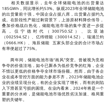
相关数据显示，去年全球储能电池的出货量达
185GWh，同比增长约53%。纵观2023年全球储能电池
的出货量前十强，中国企业占据八席，出货量占据约九
成。在阶段性产能过剩背景下，上游原材料降价传导，
叠加价格战白热化，储能电池市场的集中度进一步提
高，仅宁德时代（300750.SZ）、比亚迪
（002594.SZ）、亿纬锂能（300014.SZ）、瑞浦兰钧
（0666.HK）、
海辰储能
五家头部企业的合计市场占
有率便超过了75%。
两年间，储能电池市场“画风”突变。曾被视为竞相
争夺的价值洼地，如今已厮杀为低价竞争的红海，企业
不惜以更低的价格争夺全球市场份额。然而，由于各企
业在成本管控方面的能力参差不齐，2023年储能电池企
业的业绩呈现分化，有的企业实现了增长，而有的则陷
入下滑甚至亏损的困境。在业内看来，2024年将是一个
重要的分水岭，是储能电池市场优胜劣汰加速、格局重
塑的关键年。