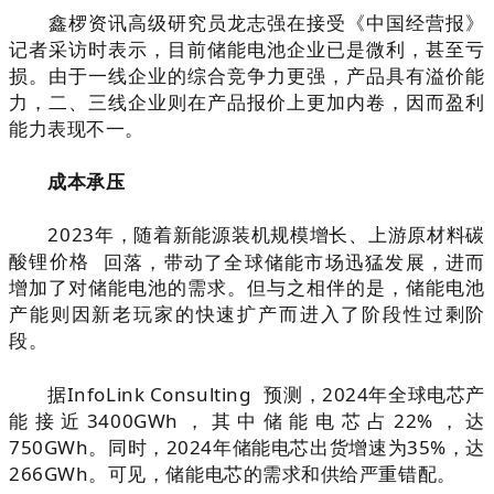
鑫椤资讯高级研究员龙志强在接受《中国经营报》
记者采访时表示，目前储能电池企业已是微利，甚至亏
损。由于一线企业的综合竞争力更强，产品具有溢价能
力，二、三线企业则在产品报价上更加内卷，因而盈利
能力表现不一。
成本承压
2023年，随着新能源装机规模增长、上游原材料
碳
酸锂价格
回落，带动了全球储能市场迅猛发展，进而
增加了对储能电池的需求。但与之相伴的是，储能电池
产能则因新老玩家的快速扩产而进入了阶段性过剩阶
段。
据
InfoLink Consulting
预测，2024年全球电芯产
能接近3400GWh，其中储能电芯占22%，达
750GWh。同时，2024年储能电芯出货增速为35%，达
266GWh。可见，储能电芯的需求和供给严重错配。