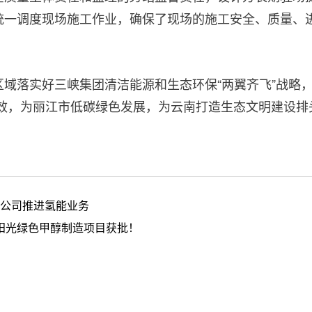
统一调度现场施工作业，确保了现场的施工安全、质量、
域落实好三峡集团清洁能源和生态环保“两翼齐飞”战略
见效，为丽江市低碳绿色发展，为云南打造生态文明建设排
公司推进氢能业务
态阳光绿色甲醇制造项目获批！