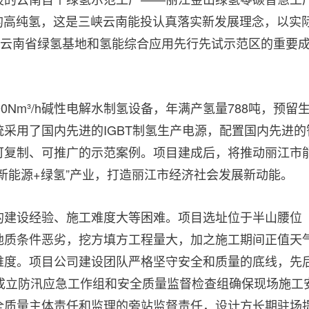
9%的高纯氢，这是三峡云南能投认真落实新发展理念，以实
造云南省绿氢基地和氢能综合应用先行先试示范区的重要
00Nm³/h碱性电解水制氢设备，年满产氢量788吨，预留
采用了国内先进的IGBT制氢生产电源，配置国内先进的
可复制、可推广的示范案例。项目建成后，将推动丽江市
新能源+绿氢”产业，打造丽江市经济社会发展新动能。
的建设经验、施工难度大等困难。项目选址位于半山腰位
地质条件恶劣，挖方填方工程量大，加之施工期间正值天
难度。项目公司建设团队严格坚守安全和质量的底线，先
成立防汛应急工作组和安全质量监督检查组确保现场施工
全质量主体责任和监理的旁站监督责任，设计方长期驻场