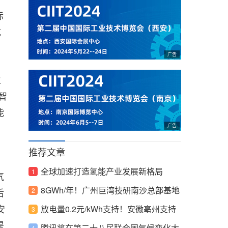
际
成
生
智
能
推荐文章
全球加速打造氢能产业发展新格局
气
8GWh/年！广州巨湾技研南沙总部基地
后
安
项目建成投产
放电量0.2元/kWh支持！安徽亳州支持
提
独立储能顶峰作用！
腾讯将在第二十八届联合国气候变化大