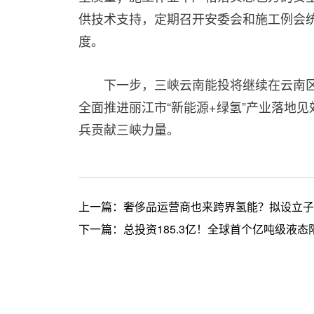
供技术支持，定期召开安委会和施工例会
度。
下一步，三峡云南能投将继续在云南区
全面推进丽江市“新能源+绿氢”产业落地
兵贡献三峡力量。
上一篇：
奢侈品运营商也来跨界氢能？拟设立子
下一篇：
总投资185.3亿！全球首个亿吨级液