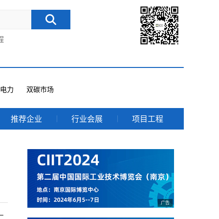
程
电力
双碳市场
推荐企业
行业会展
项目工程
厂