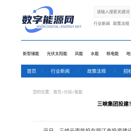
行业新闻
政策法规
新型储能
光伏太阳能
风能
水能
核电能
地
首页
行业新闻
政策法规
招
您的位置：
首页
>
分站
>
氢能
三峡集团投建
近日，三峡云南能投在丽江市投资建