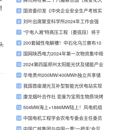
进
会上发布低碳社群平台“碳LIVE”国际版
国资委印发《中央企业安全生产考核实
施细则》
刘叶出席聚变科学所2024年工作会强
调：坚定决心聚共识 乘势而上跃新阶
“宁电入湘”特高压工程（娄底段）将于
，
今年建成投产
200套碱性电解槽！中石化乌兰察布10
头
万吨/年绿氢项目获批
国网陕西电力2024年第一次物资集中规
模招标采购项目推荐的中标候选人
2024第四届郑州太阳能光伏及储能产业
展览会
华电贵州200MW/400MWh独立共享储
能电站项目EPC招标
我国首座潮光互补型智能光伏电站实现
全容量并网发电
康龙烟叶合作社 变废为宝用生物质块烤
烟
504MW海上+1886MW陆上！风电机组
启动招标
中国电机工程学会农电专委会主任委员
孙吉昌：建设新型农村配电网 赋能乡村
中国广核集团与中国一重“一把手”会见