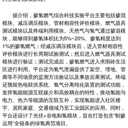
据介绍，掺氢燃气综合科技实验平台主要包括掺混
模块、减压调压模块、管材相容性评价模块、燃气器具
测试模块以及终端利用模块。天然气与氢气通过掺混模
块，能够得到掺氢体积比为5%~20%、掺氢精度达到
1%的掺氢燃气；经减压调压模块后，进入管材相容性
评价模块进行长周期试验测试；然后进入燃气器具测试
模块进行验证；测试完成后，掺氢燃气进入求雨岭生活
区进行利用。平台还为氢气泄漏提供了架空、埋地、管
廊等不同场景的监测方法验证以及事故后果测试。终端
还预留热电联供系统、氢气分离纯化装置的测试功能，
发挥氢能能源互联媒介和高效耦合的特性，推动氢能与
电力、热力等能源的互联互补，实现氢能进入社区楼
宇、居民家庭、交通领域乃至工业园区的应用。同时，
平台还设计了光伏+谷电制氢模块，旨在打造包含“制掺
运用”全链条的绿氢典范项目。