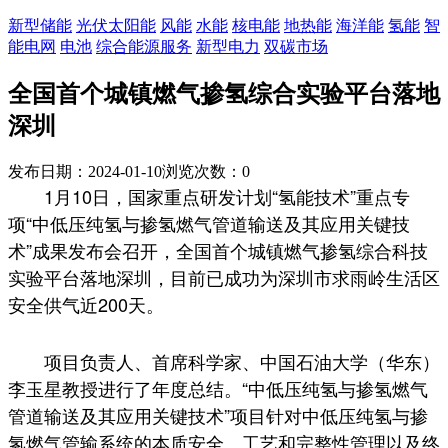
新型储能
光伏太阳能
风能
水能
核电能
地热能
海洋能
氢能
智
能电网
电池
综合能源服务
新型电力
双碳市场
全国首个城镇燃气掺氢综合实验平台落地
深圳
发布日期：2024-01-10
浏览次数：
0
1月10日，国家重点研发计划“氢能技术”重点专
项“中低压纯氢与掺氢燃气管道输送及其应用关键技
术”成果发布会召开，全国首个城镇燃气掺氢综合科技
实验平台落地深圳，目前已成功为深圳市求雨岭生活区
安全供气近200天。
项目负责人、首席科学家、中国石油大学（华东）
李玉星教授进行了年度总结。“中低压纯氢与掺氢燃气
管道输送及其应用关键技术”项目针对中低压纯氢与掺
氢燃气管输系统的本质安全、工艺和完整性管理以及终