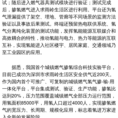
试；随后进入燃气器具测试模块进行验证；测试完成
后，掺氢燃气进入求雨岭生活区进行利用。平台还为氢
气泄漏提供了架空、埋地、管廊等不同场景的监测方法
验证以及事故后果测试。终端还预留热电联供系统、氢
气分离纯化装置的测试功能，发挥氢能能源互联媒介和
高效耦合的特性，推动氢能与电力、热力等能源的互联
互补，实现氢能进入社区楼宇、居民家庭、交通领域乃
至工业园区的应用。
据悉，我国首个城镇燃气掺氢综合科技实验平台，
目前已成功为深圳市求雨岭生活区安全供气近200天。
作为国内首个可推广、可复制的城镇燃气氢气掺-输-用
一体化平台，平台集成测试、验证、生产功能，掺氢比
达到20%，压力范围覆盖城镇燃气全部压力运行范围，
用氢面积85000平，用氢人口超过4000人，实现掺氢燃
气的宽压力、长周期、规模化应用，标志着氢进万家进
入全新的发展阶段。