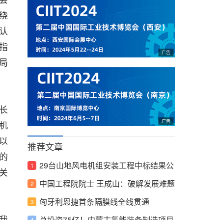
绕
认
指
局
长
机
以
推荐文章
的
29台山地风电机组安装工程中标结果公
关
布！
中国工程院院士 王成山：破解发展难题
推动高质量新型配电网建设
匈牙利恩捷首条隔膜线全线贯通
我
总投资75亿！内蒙古氢能装备制造项目