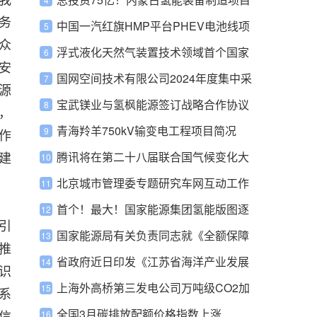
务
获批
中国一汽红旗HMP平台PHEV电池线项
众
目招标
浮式液化天然气装置技术领域首个国家
安
标准正式批准发布
国网空间技术有限公司2024年度集中采
源
购批次安排
宝武镁业与氢枫能源签订战略合作协议
，
青海羚羊750kV输变电工程项目简况
作
建
腾讯将在第二十八届联合国气候变化大
会上发布低碳社群平台“碳LIVE”国际版
北京城市管理委专题研究车网互动工作
积极参与削峰填谷等
首个！最大！国家能源集团氢能版图逐
引
渐清晰
国家能源局有关负责同志就《全额保障
推
性收购可再生能源电量监管办法》答记
省政府近日印发《江苏省海洋产业发展
识
者问
行动方案》
上海外高桥第三发电公司万吨级CO2加
系
氢制甲醇项目招标
全国3月碳排放配额价格指数上涨
信