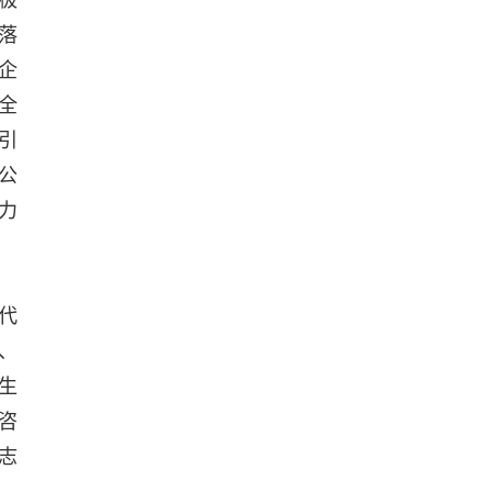
落
企
全
引
公
力
代
、
生
咨
志