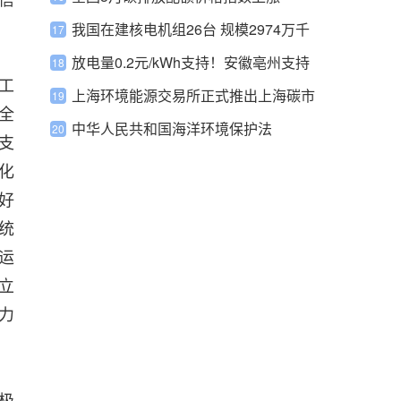
我国在建核电机组26台 规模2974万千
瓦，世界第一
放电量0.2元/kWh支持！安徽亳州支持
工
独立储能顶峰作用！
上海环境能源交易所正式推出上海碳市
全
场回购交易业务
中华人民共和国海洋环境保护法
支
化
好
统
运
立
力
极