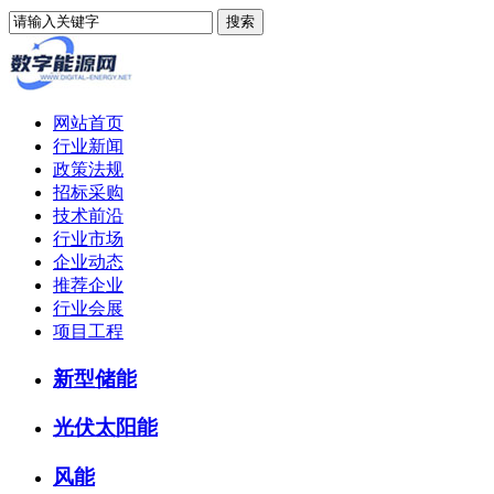
网站首页
行业新闻
政策法规
招标采购
技术前沿
行业市场
企业动态
推荐企业
行业会展
项目工程
新型储能
光伏太阳能
风能