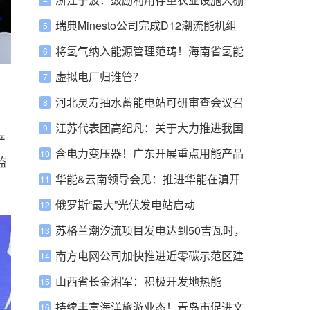
等 实施“共富光伏农业提升工程”
瑞典Minesto公司完成D12潮流能机组
机翼建造
将氢气纳入能源管理范畴！海南省氢能
产业发展中长期规划发布
虚拟电厂归谁管？
河北灵寿抽水蓄能电站可研审查会议召
开
江苏代表团高纪凡：关于大力推进我国
产
光伏储能产业融合发展的建议
含电力变压器！广东开展重点用能产品
监
设备摸底和更新改造工作
华能&云南领导会见：推进华能在滇开
发建设
俄罗斯“最大”光伏发电站启动
苏格兰潮汐流项目发电达到50吉瓦时，
创世界之最
南方电网公司加快推进近零碳示范区建
设
山西省长金湘军：积极开发地热能
持续丰富海洋旅游业态！青岛市促进文