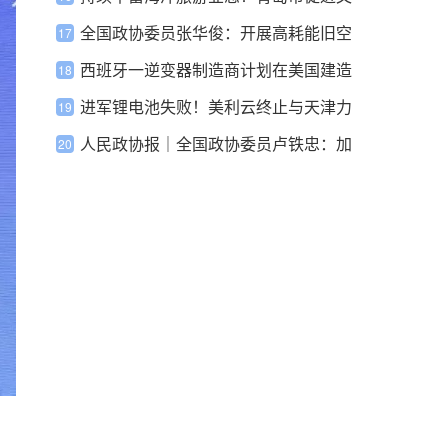
旅深度融合推动旅游业高质量发展若干
全国政协委员张华俊：开展高耗能旧空
措施
调更新改造
西班牙一逆变器制造商计划在美国建造
20GW逆变器工厂
进军锂电池失败！美利云终止与天津力
神置换重组计划
人民政协报｜全国政协委员卢铁忠：加
快新能源高质量发展，核电当作为！