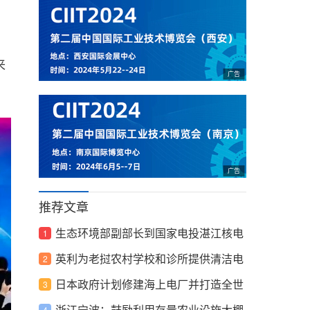
来
推荐文章
生态环境部副部长到国家电投湛江核电
调研
英利为老挝农村学校和诊所提供清洁电
力
日本政府计划修建海上电厂并打造全世
界最大漂浮式海上风力涡轮机
浙江宁波：鼓励利用存量农业设施大棚