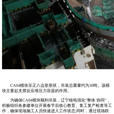
CA04模块呈正八边形形状，吊装总重量约为30吨。该模
块主要起支撑反应堆压力容器的作用。
为确保CA04模块顺利吊装，辽宁核电强化“整体·协同”，
积极组织各参建单位开展春节后收心教育、复工复产检查等工
作，确保现场施工人员快速进入工作状态;同时，通过现场联