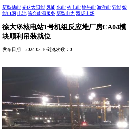
新型储能
光伏太阳能
风能
水能
核电能
地热能
海洋能
氢能
智
能电网
电池
综合能源服务
新型电力
双碳市场
徐大堡核电站1号机组反应堆厂房CA04模
块顺利吊装就位
发布日期：2024-03-10
浏览次数：
0