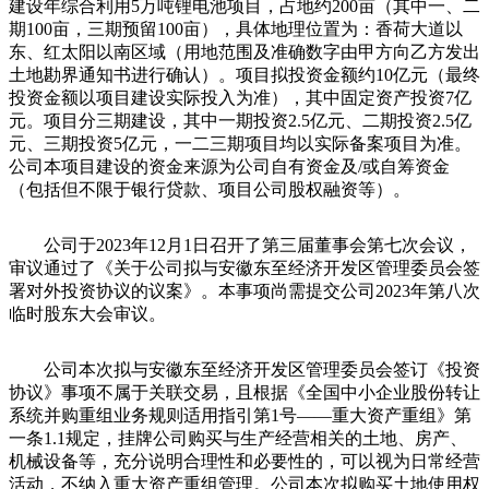
建设年综合利用5万吨锂电池项目，占地约200亩（其中一、二
期100亩，三期预留100亩），具体地理位置为：香荷大道以
东、红太阳以南区域（用地范围及准确数字由甲方向乙方发出
土地勘界通知书进行确认）。项目拟投资金额约10亿元（最终
投资金额以项目建设实际投入为准），其中固定资产投资7亿
元。项目分三期建设，其中一期投资2.5亿元、二期投资2.5亿
元、三期投资5亿元，一二三期项目均以实际备案项目为准。
公司本项目建设的资金来源为公司自有资金及/或自筹资金
（包括但不限于银行贷款、项目公司股权融资等）。
公司于2023年12月1日召开了第三届董事会第七次会议，
审议通过了《关于公司拟与安徽东至经济开发区管理委员会签
署对外投资协议的议案》。本事项尚需提交公司2023年第八次
临时股东大会审议。
公司本次拟与安徽东至经济开发区管理委员会签订《投资
协议》事项不属于关联交易，且根据《全国中小企业股份转让
系统并购重组业务规则适用指引第1号——重大资产重组》第
一条1.1规定，挂牌公司购买与生产经营相关的土地、房产、
机械设备等，充分说明合理性和必要性的，可以视为日常经营
活动，不纳入重大资产重组管理。公司本次拟购买土地使用权