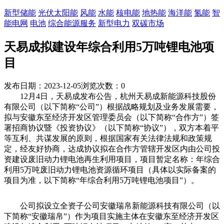
新型储能
光伏太阳能
风能
水能
核电能
地热能
海洋能
氢能
智
能电网
电池
综合能源服务
新型电力
双碳市场
天易成拟建设年综合利用5万吨锂电池项
目
发布日期：2023-12-05
浏览次数：
0
12月4日，天易成发布公告，杭州天易成新能源科技股份
有限公司（以下简称“公司”）根据战略规划及业务发展需要，
拟与安徽东至经济开发区管理委员会（以下简称“合作方”）签
署招商协议暨《投资协议》（以下简称“协议”），双方本着平
等互利、共谋发展的原则，根据国家有关法律法规和政策规
定，经友好协商，达成协议拟在合作方管辖开发区内由公司投
资建设废旧动力锂电池再生利用项目，项目暂定名称：年综合
利用5万吨废旧动力锂电池资源循环项目（具体以实际备案的
项目为准，以下简称“年综合利用5万吨锂电池项目”）。
公司拟设立全资子公司安徽瑞帛新能源科技有限公司（以
下简称“安徽瑞帛”）作为项目实施主体在安徽东至经济开发区